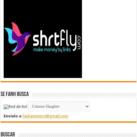
Se FanH Busca
Envíalo a
fanhammerct@gmail.com
Buscar