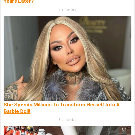
Years Later?
Brainberries
She Spends Millions To Transform Herself Into A
Barbie Doll!
Brainberries