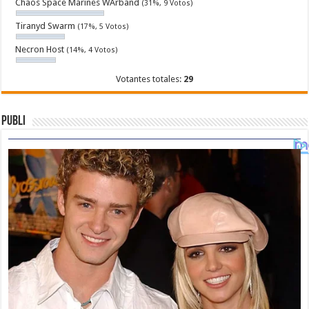
Chaos Space Marines WArband
(31%, 9 Votos)
Tiranyd Swarm
(17%, 5 Votos)
Necron Host
(14%, 4 Votos)
Votantes totales:
29
Publi