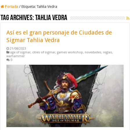
Portada
/
Etiqueta:
Tahlia Vedra
Tag Archives:
Tahlia Vedra
Así es el gran personaje de Ciudades de
Sigmar Tahlia Vedra
21/08/2023
age of sigmar
,
cities of sigmar
,
games workshop
,
novedades
,
reglas
,
warhammer
0