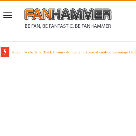
Nuev novela de la Black Library donde tendremos al caótico personaje Held