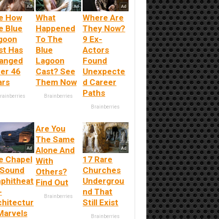
e How
What
Where Are
e Blue
Happened
They Now?
goon
To The
9 Ex-
st Has
Blue
Actors
anged
Lagoon
Found
ter 46
Cast? See
Unexpecte
ars
Them Now
d Career
Paths
rainberries
Brainberries
Brainberries
Are You
The Same
Alone And
e Chapel
17 Rare
With
 Sound
Churches
Others?
phitheat
Undergrou
Find Out
-
nd That
Brainberries
chitectur
Still Exist
Marvels
Brainberries