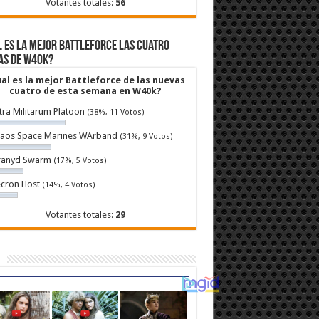
Votantes totales:
56
 es la mejor Battleforce las cuatro
as de W40k?
al es la mejor Battleforce de las nuevas
cuatro de esta semana en W40k?
tra Militarum Platoon
(38%, 11 Votos)
aos Space Marines WArband
(31%, 9 Votos)
ranyd Swarm
(17%, 5 Votos)
cron Host
(14%, 4 Votos)
Votantes totales:
29