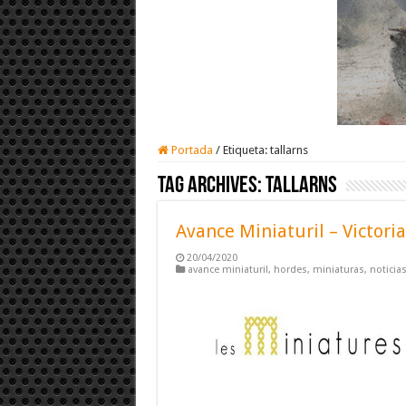
Portada
/
Etiqueta:
tallarns
Tag Archives:
tallarns
Avance Miniaturil – Victori
20/04/2020
avance miniaturil
,
hordes
,
miniaturas
,
noticia