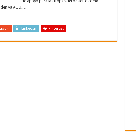
de apoyo para las tropas del desierto como
venden ya AQUI …
eupon
LinkedIn
Pinterest