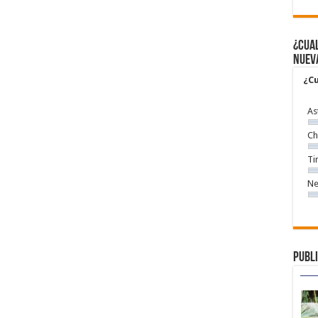
¿Cual
nuev
¿Cu
As
Ch
Ti
Ne
Publi