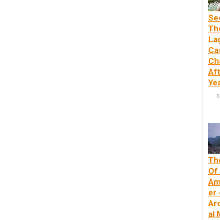
Se
Th
La
Ca
Ch
Af
Ye
B
Th
Of
Am
er 
Ar
al 