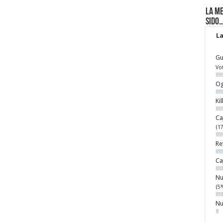
La me
sido
La
Gu
Vo
Og
Ki
Ca
(1
Re
Ca
Nu
(5
Nu