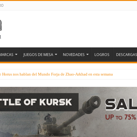
RO
MARCAS
JUEGOS DE MESA
NOVEDADES
LOGROS
DESCARGA
 de Horus nos hablan del Mundo Forja de Zhao-Arkhad en esta semana