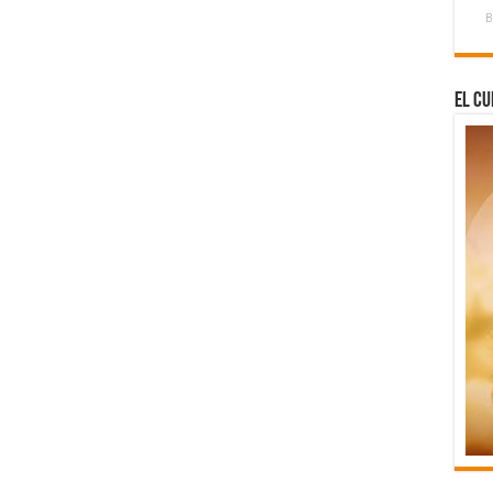
B
El Cu