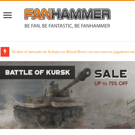
Se abre el mercado de fichajes en Blood Bowl con tres nuevos jugadores estr