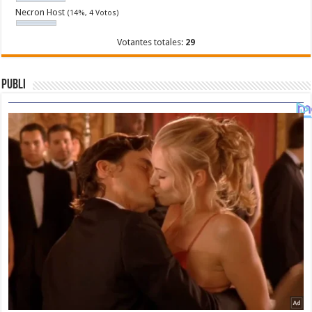
Necron Host
(14%, 4 Votos)
Votantes totales:
29
Publi