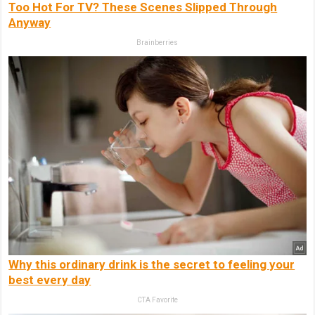
Too Hot For TV? These Scenes Slipped Through
Anyway
Brainberries
Why this ordinary drink is the secret to feeling your
best every day
CTA Favorite