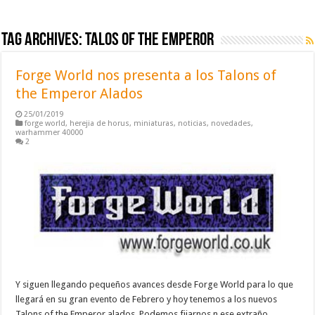
Tag Archives:
talos of the emperor
Forge World nos presenta a los Talons of
the Emperor Alados
25/01/2019
forge world
,
herejia de horus
,
miniaturas
,
noticias
,
novedades
,
warhammer 40000
2
Y siguen llegando pequeños avances desde Forge World para lo que
llegará en su gran evento de Febrero y hoy tenemos a los nuevos
Talons of the Emperor alados. Podemos fijarnos n ese extraño