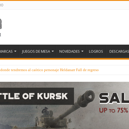
RO
MARCAS
JUEGOS DE MESA
NOVEDADES
LOGROS
DESCARGA
donde tendremos al caótico personaje Heldanarr Fall de regreso