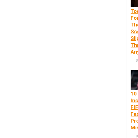
To
Fo
Th
Sc
Sl
Th
An
B
10
Inc
FI
Fa
Pr
Mi
B