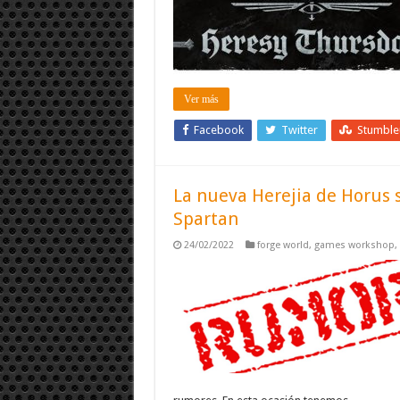
Ver más
Facebook
Twitter
Stumbl
La nueva Herejia de Horus s
Spartan
24/02/2022
forge world
,
games workshop
,