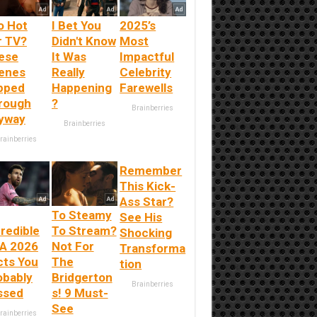
o Hot
I Bet You
2025’s
r TV?
Didn't Know
Most
ese
It Was
Impactful
enes
Really
Celebrity
ipped
Happening
Farewells
rough
?
Brainberries
yway
Brainberries
rainberries
Remember
This Kick-
Ass Star?
To Steamy
See His
redible
To Stream?
Shocking
FA 2026
Not For
Transforma
cts You
The
tion
obably
Bridgerton
Brainberries
ssed
s! 9 Must-
See
rainberries