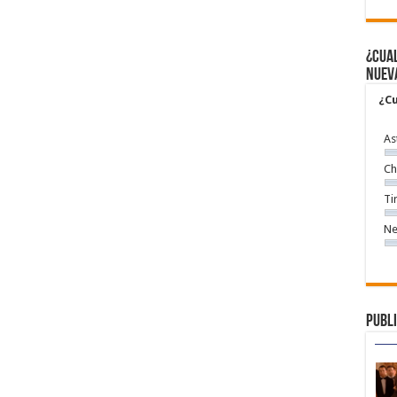
¿Cual
nuev
¿Cu
As
Ch
Ti
Ne
Publi