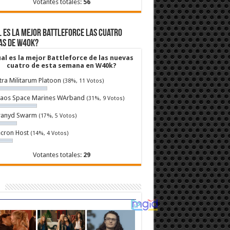
Votantes totales:
56
 es la mejor Battleforce las cuatro
as de W40k?
al es la mejor Battleforce de las nuevas
cuatro de esta semana en W40k?
tra Militarum Platoon
(38%, 11 Votos)
aos Space Marines WArband
(31%, 9 Votos)
ranyd Swarm
(17%, 5 Votos)
cron Host
(14%, 4 Votos)
Votantes totales:
29