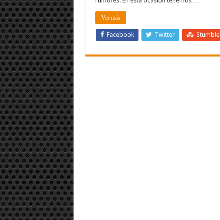
rumores. En esta ocasión tenemos …
Ver más
Facebook
Twitter
Stumbl