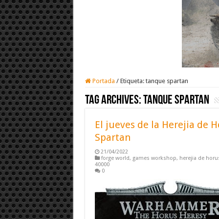
Portada
/
Etiqueta:
tanque spartan
Tag Archives:
tanque spartan
El jueves de la Herejia de 
Spartan
21/04/2022
forge world
,
games workshop
,
herejia de horu
40000
0