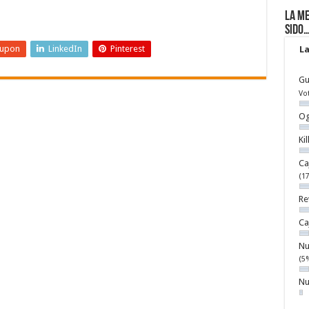
La me
sido
eupon
LinkedIn
Pinterest
La
Gu
Vo
Og
Ki
Ca
(1
Re
Ca
Nu
(5
Nu