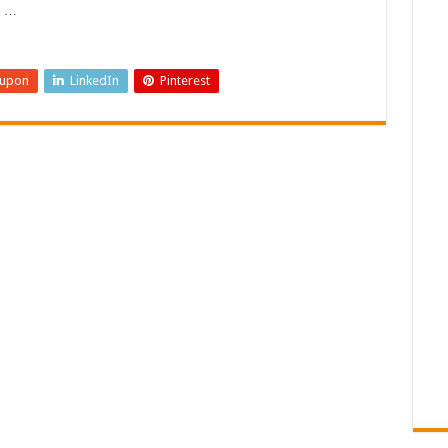
o …
eupon
LinkedIn
Pinterest