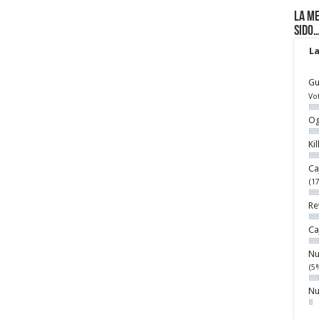
La me
sido
La
Gu
Vo
Og
Ki
Ca
(1
Re
Ca
Nu
(5
Nu