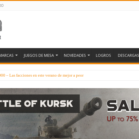
RO
MARCAS
JUEGOS DE MESA
NOVEDADES
LOGROS
DESCARGA
 – Las facciones en este verano de mejor a peor