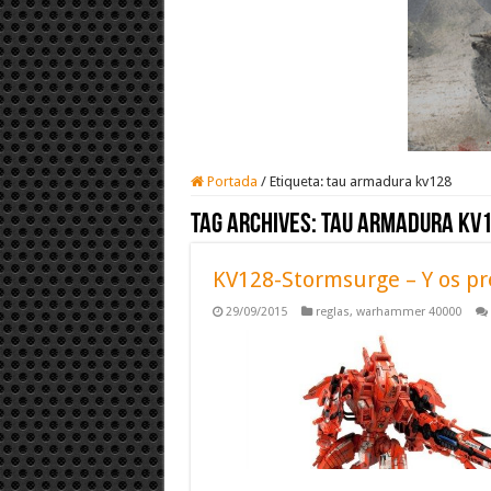
Portada
/
Etiqueta:
tau armadura kv128
Tag Archives:
tau armadura kv
KV128-Stormsurge – Y os pr
29/09/2015
reglas
,
warhammer 40000