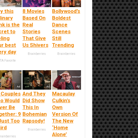
y this
8 Movies
Bollywood’s
dinary
Based On
Boldest
nk is the
Real
Dance
cret to
Stories
Scenes
ling
That Give
Still
ur best
Us Shivers
Trending
ery day
Brainberries
Brainberries
TA Favorite
 Couples
And They
Macaulay
o Would
Did Show
Culkin's
ver Be
This In
Own
gether: 9
Bohemian
Version Of
Just Too
Rapsody!
The New
ird
‘Home
Brainberries
Alone’
rainberries