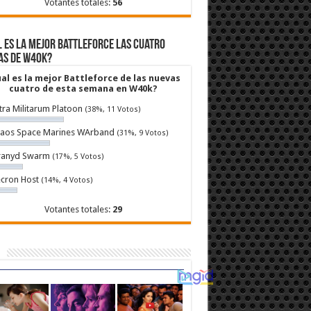
Votantes totales:
56
 es la mejor Battleforce las cuatro
as de W40k?
al es la mejor Battleforce de las nuevas
cuatro de esta semana en W40k?
tra Militarum Platoon
(38%, 11 Votos)
aos Space Marines WArband
(31%, 9 Votos)
ranyd Swarm
(17%, 5 Votos)
cron Host
(14%, 4 Votos)
Votantes totales:
29