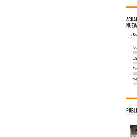
¿Cual
nuev
¿Cu
As
Ch
Ti
Ne
Publi