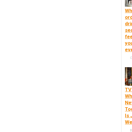
Wh
or
dri
se
fee
yo
ev
C
TV
Wh
Ne
To
Is 
We
B