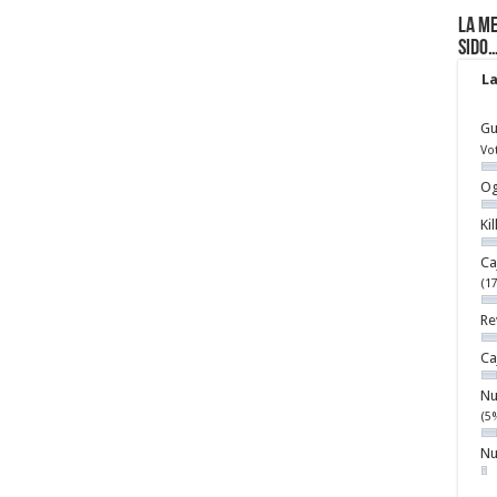
La me
sido
La
Gu
Vo
Og
Ki
Ca
(1
Re
Ca
Nu
(5
Nu