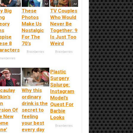
y Big
These
TV Couples
ng
Photos
Who Would
eory
Make Us
Never Be
ns
Nostalgic
Together: 9
spise
For The
Is Just Too
ese 8
70's
Weird
aracters
Brainberries
Brainberries
rainberries
Plastic
Surgery
Splurge:
caulay
Why this
Instagram
kin's
ordinary
Model's
n
drink is the
Quest For
rsion Of
secret to
Barbie
e New
feeling
Looks
ome
your best
Brainberries
ne’
every day