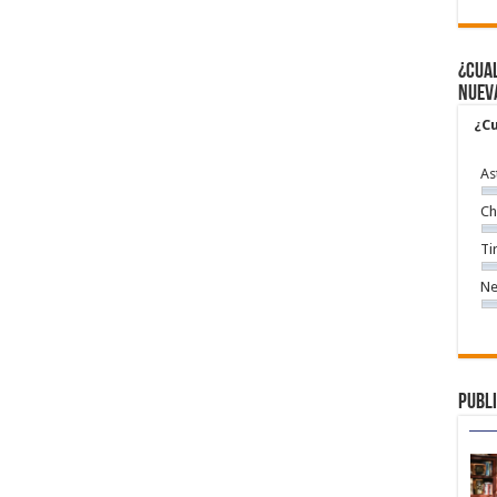
¿Cual
nuev
¿Cu
As
Ch
Ti
Ne
Publi