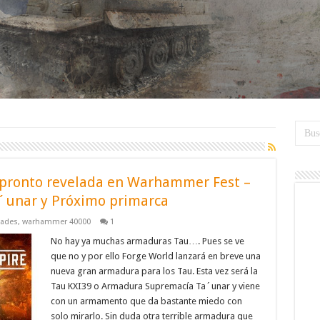
pronto revelada en Warhammer Fest –
´unar y Próximo primarca
ades
,
warhammer 40000
1
No hay ya muchas armaduras Tau…. Pues se ve
que no y por ello Forge World lanzará en breve una
nueva gran armadura para los Tau. Esta vez será la
Tau KXI39 o Armadura Supremacía Ta´unar y viene
con un armamento que da bastante miedo con
solo mirarlo. Sin duda otra terrible armadura que