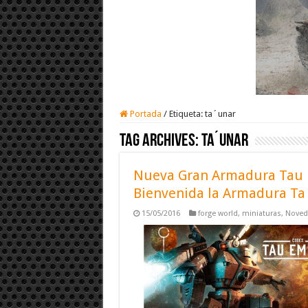
Portada
/
Etiqueta:
ta´unar
Tag Archives:
ta´unar
Nueva Gran Armadura Tau 
Bienvenida la Armadura Ta
15/05/2016
forge world
,
miniaturas
,
Noved