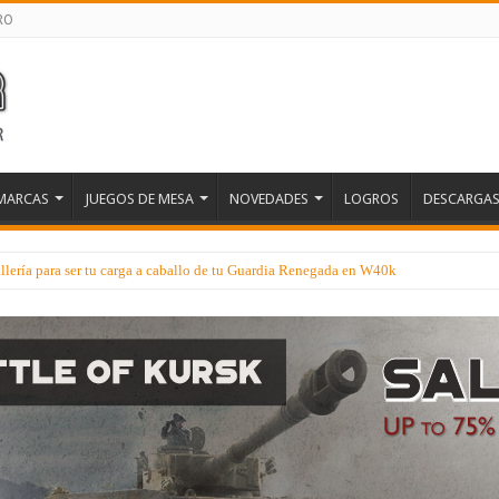
RO
MARCAS
JUEGOS DE MESA
NOVEDADES
LOGROS
DESCARGA
lería para ser tu carga a caballo de tu Guardia Renegada en W40k