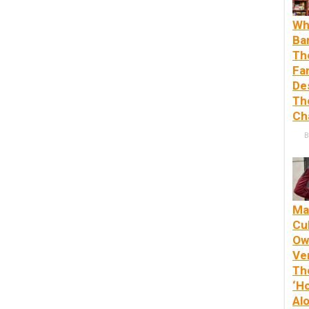
Wh
Ba
Th
Fa
De
Th
Ch
B
Ma
Cul
Ow
Ve
Th
‘H
Alo