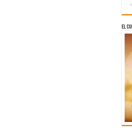
B
El Cu