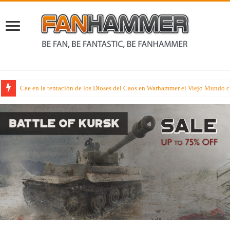
Cae en la tentación de los Dioses del Caos en Warhammer el Viejo Mundo c