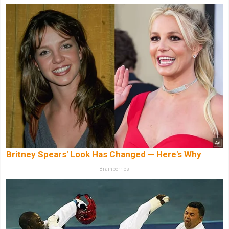
Britney Spears' Look Has Changed — Here's Why
Brainberries