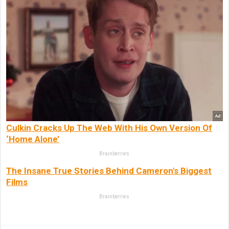
Culkin Cracks Up The Web With His Own Version Of
‘Home Alone’
Brainberries
The Insane True Stories Behind Cameron's Biggest
Films
Brainberries