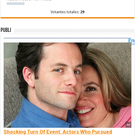
Votantes totales:
29
Publi
Shocking Turn Of Event: Actors Who Pursued