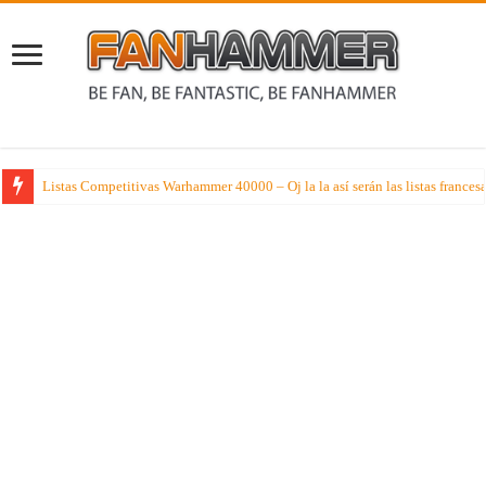
Listas Competitivas Warhammer 40000 – Oj la la así serán las listas france