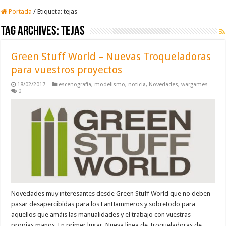
Portada
/
Etiqueta:
tejas
Tag Archives:
tejas
Green Stuff World – Nuevas Troqueladoras
para vuestros proyectos
18/02/2017
escenografia
,
modelismo
,
noticia
,
Novedades
,
wargames
0
Novedades muy interesantes desde Green Stuff World que no deben
pasar desapercibidas para los FanHammeros y sobretodo para
aquellos que amáis las manualidades y el trabajo con vuestras
propias manos. En primer lugar, Nueva linea de Troqueladoras de