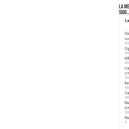
La me
sido
La
Gu
Vo
Og
Ki
Ca
(1
Re
Ca
Nu
(5
Nu