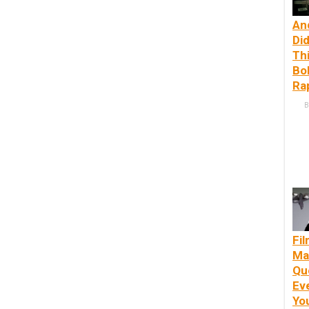
An
Di
Thi
Bo
Ra
B
Fi
Ma
Qu
Ev
Yo