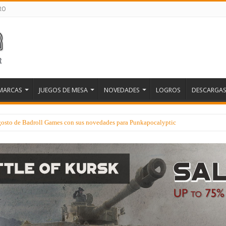
RO
MARCAS
JUEGOS DE MESA
NOVEDADES
LOGROS
DESCARGA
gosto de Badroll Games con sus novedades para Punkapocalyptic