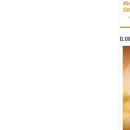
Ab
Ci
B
El Cu