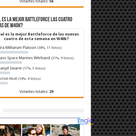
Votantes totales:
56
 es la mejor Battleforce las cuatro
as de W40k?
al es la mejor Battleforce de las nuevas
cuatro de esta semana en W40k?
tra Militarum Platoon
(38%, 11 Votos)
aos Space Marines WArband
(31%, 9 Votos)
ranyd Swarm
(17%, 5 Votos)
cron Host
(14%, 4 Votos)
Votantes totales:
29