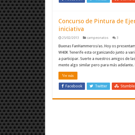
Concurso de Pintura de Eje
iniciativa
25/02/2013
campeonatos
3
Buenas FanHammeros/as. Hoy os presentamos
W40K Tenerife esta organizando junto a vari
a participar. Suerte a nuestros amigos de l
mente algo similar pero para más adelante
Ver más
Facebook
Twitter
Stumbl