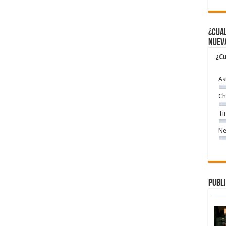
¿Cual
nuev
¿Cu
As
Ch
Ti
Ne
Publi