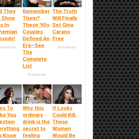
d They
Remember
The Truth
d Show
Them?
Will Finally
s In
These '90s
Set Gina
hemian
Couples
Carano
psody!
Defined An
Free
Era—See
rainberries
Brainberries
The
Complete
List
Brainberries
lms To
Why this
If Looks
ke You
ordinary
Could Kill,
estion
drink is the
These
erything
secret to
Women
u Know
feeling
Would Be