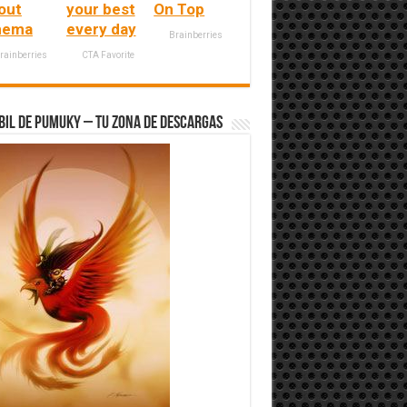
out
your best
On Top
nema
every day
Brainberries
rainberries
CTA Favorite
bil de Pumuky – Tu zona de Descargas