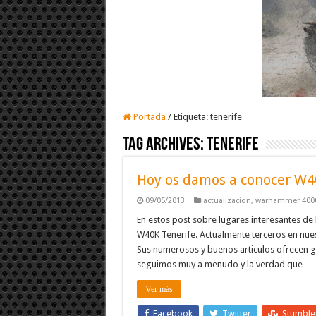
Portada
/
Etiqueta:
tenerife
Tag Archives:
tenerife
Hoy os damos a conocer W4
09/05/2013
actualizacion
,
warhammer 400
En estos post sobre lugares interesantes de
W40K Tenerife. Actualmente terceros en nue
Sus numerosos y buenos articulos ofrecen g
seguimos muy a menudo y la verdad que …
Ver más
Facebook
Twitter
Stumbl