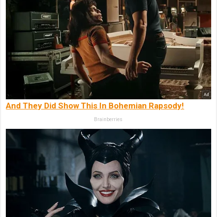
And They Did Show This In Bohemian Rapsody!
Brainberries