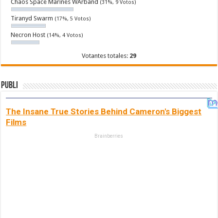
Chaos Space Marines WArband
(31%, 9 Votos)
Tiranyd Swarm
(17%, 5 Votos)
Necron Host
(14%, 4 Votos)
Votantes totales:
29
Publi
The Insane True Stories Behind Cameron's Biggest
Films
Brainberries