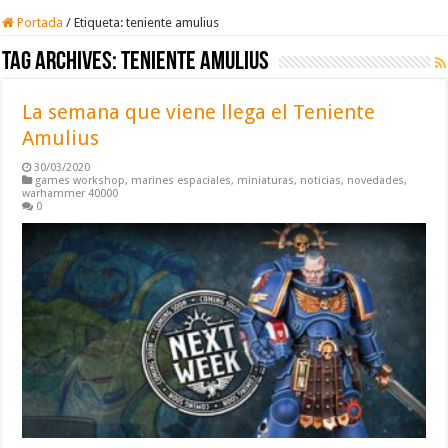
Portada
/
Etiqueta:
teniente amulius
Tag Archives:
teniente amulius
La semana que viene llega el Teniente
Amulius
30/03/2020
games workshop
,
marines espaciales
,
miniaturas
,
noticias
,
novedades
,
warhammer 40000
0