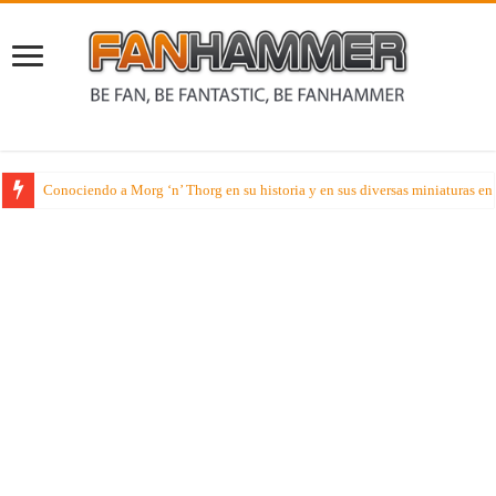
Conociendo a Morg ‘n’ Thorg en su historia y en sus diversas miniaturas e