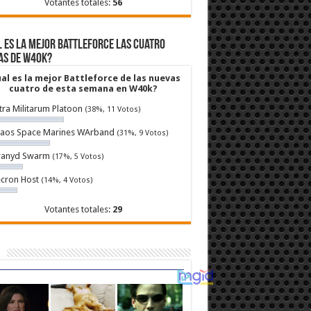
Votantes totales:
56
 es la mejor Battleforce las cuatro
as de W40k?
al es la mejor Battleforce de las nuevas
cuatro de esta semana en W40k?
tra Militarum Platoon
(38%, 11 Votos)
aos Space Marines WArband
(31%, 9 Votos)
ranyd Swarm
(17%, 5 Votos)
cron Host
(14%, 4 Votos)
Votantes totales:
29