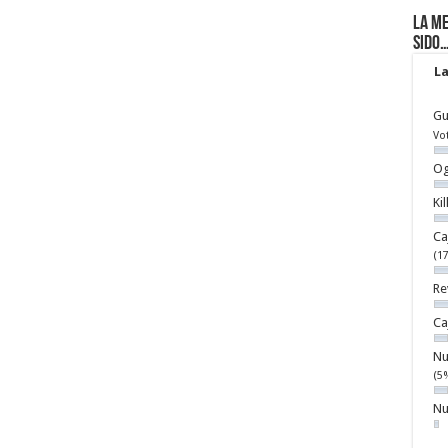
La me
sido
La
Gu
Vo
Og
Ki
Ca
(1
Re
Ca
Nu
(5
Nu