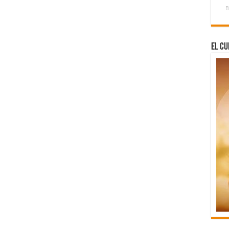
B
El Cu