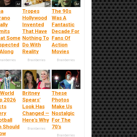
na
Tropes
The 90s
rano
Hollywood
Was A
ally
Invented
Fantastic
mits
That Have
Decade For
at Some
Nothing To
Fans Of
spected
Do With
Action
 Along
Reality
Movies
rainberries
Brainberries
Brainberries
 World
Britney
These
p 2026
Spears'
Photos
cts
Look Has
Make Us
ery
Changed —
Nostalgic
tball
Here's Why
For The
n Should
70's
Brainberries
ow
Brainberries