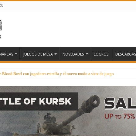
RO
MARCAS
JUEGOS DE MESA
NOVEDADES
LOGROS
DESCARGA
e Blood Bowl con jugadores estrella y el nuevo modo a siete de juego