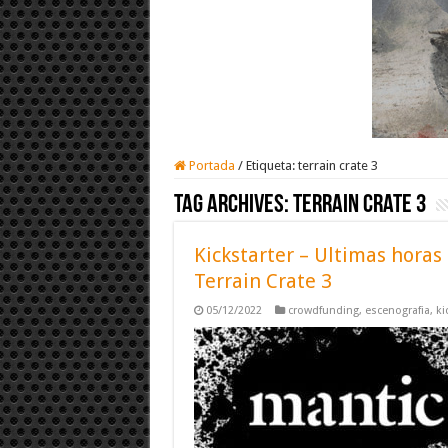
Portada
/
Etiqueta:
terrain crate 3
Tag Archives:
terrain crate 3
Kickstarter – Ultimas horas
Terrain Crate 3
05/12/2022
crowdfunding
,
escenografia
,
ki