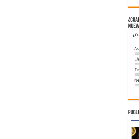
¿Cual
nuev
¿Cu
As
Ch
Ti
Ne
Publi