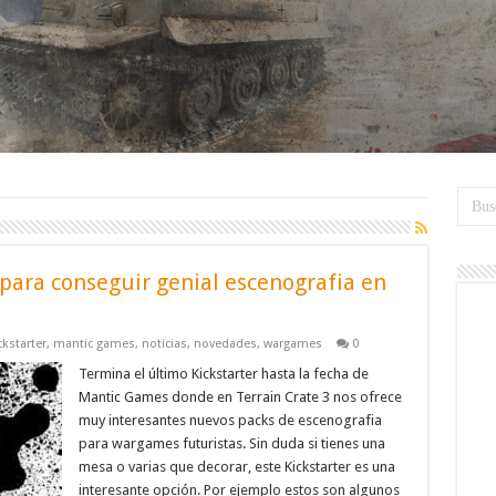
 para conseguir genial escenografia en
ckstarter
,
mantic games
,
noticias
,
novedades
,
wargames
0
Termina el último Kickstarter hasta la fecha de
Mantic Games donde en Terrain Crate 3 nos ofrece
muy interesantes nuevos packs de escenografia
para wargames futuristas. Sin duda si tienes una
mesa o varias que decorar, este Kickstarter es una
interesante opción. Por ejemplo estos son algunos