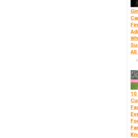
Gi
Ca
Fin
Ad
Wh
Su
All
B
10
Cu
Fa
Ev
Foo
Fa
Kn