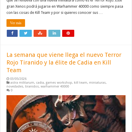
que se renueva con una nueva miniatura como es el Terror Rojo. Este
gran Xenos podrá jugarse en Warhammer 40000 como siempre pasa
con las cosas de Kill Team y por si quieres conocer sus …
Ver más
La semana que viene llega el nuevo Terror
Rojo Tiranido y la élite de Cadia en Kill
Team
03/05/2026
astra militarum
,
cadia
,
games workshop
,
kill team
,
miniaturas
,
novedades
,
tiranidos
,
warhammer 40000
0