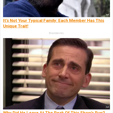
It's Not Your Typical Family: Each Member Has This
Unique Trait!
Brainberries
Why Did He Leave At The Peak Of This Show's Run?