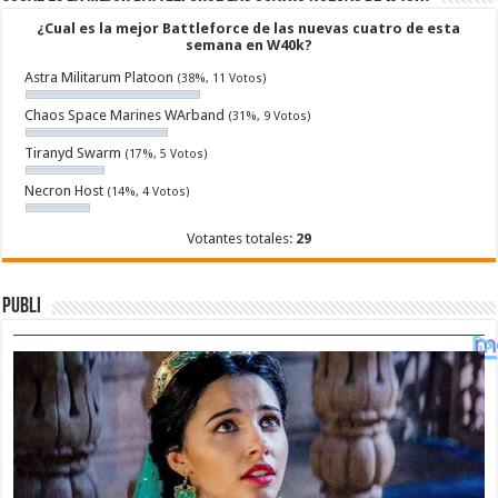
¿Cual es la mejor Battleforce de las nuevas cuatro de esta
semana en W40k?
Astra Militarum Platoon
(38%, 11 Votos)
Chaos Space Marines WArband
(31%, 9 Votos)
Tiranyd Swarm
(17%, 5 Votos)
Necron Host
(14%, 4 Votos)
Votantes totales:
29
Publi