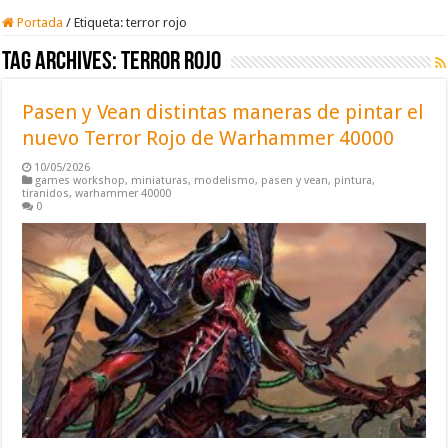
Portada
/
Etiqueta:
terror rojo
Tag Archives:
terror rojo
Pasen y Vean distintas maneras de pintar el
nuevo Terror Rojo de Warhammer 40000
10/05/2026
games workshop
,
miniaturas
,
modelismo
,
pasen y vean
,
pintura
,
tiranidos
,
warhammer 40000
0