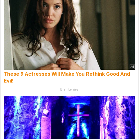
These 9 Actresses Will Make You Rethink Good And
Evil!
Brainberries