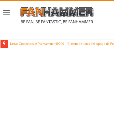
Listas Competitivas Warhammer 40000 – El resto de listas del equipo de F