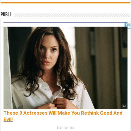
Publi
These 9 Actresses Will Make You Rethink Good And
Evil!
Brainberries