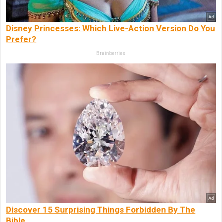
Disney Princesses: Which Live-Action Version Do You
Prefer?
Brainberries
Discover 15 Surprising Things Forbidden By The
Bible