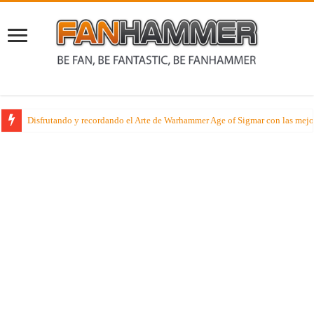
Disfrutando y recordando el Arte de Warhammer Age of Sigmar con las mejo