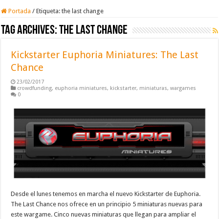
Portada
/
Etiqueta:
the last change
Tag Archives:
the last change
Kickstarter Euphoria Miniatures: The Last
Chance
23/02/2017
crowdfunding
,
euphoria miniatures
,
kickstarter
,
miniaturas
,
wargames
0
Desde el lunes tenemos en marcha el nuevo Kickstarter de Euphoria.
The Last Chance nos ofrece en un principio 5 miniaturas nuevas para
este wargame. Cinco nuevas miniaturas que llegan para ampliar el