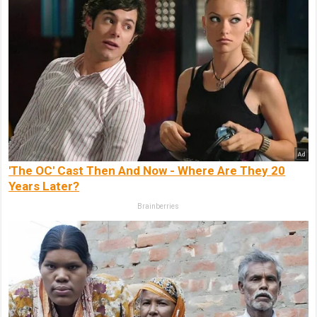
'The OC' Cast Then And Now - Where Are They 20
Years Later?
Brainberries