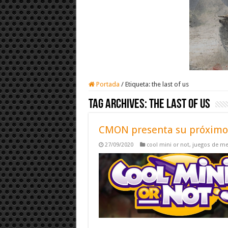
Portada
/
Etiqueta:
the last of us
Tag Archives:
the last of us
CMON presenta su próximo 
27/09/2020
cool mini or not
,
juegos de m