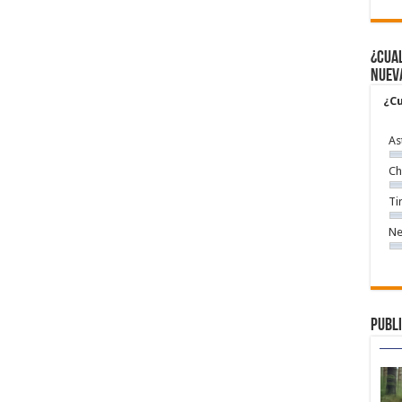
¿Cual
nuev
¿Cu
As
Ch
Ti
Ne
Publi