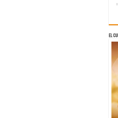
B
El Cu