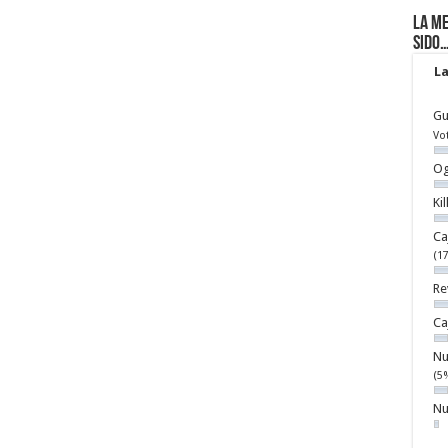
La me
sido
La
Gu
Vo
Og
Ki
Ca
(1
Re
Ca
Nu
(5
Nu