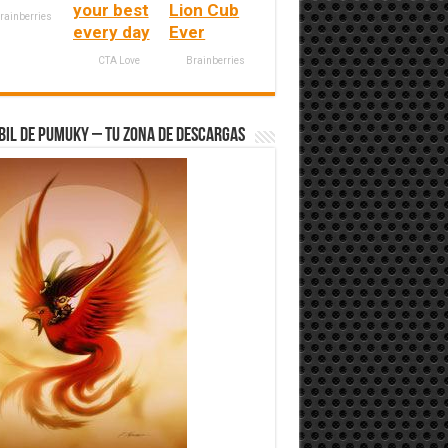
your best
Lion Cub
rainberries
every day
Ever
CTA Love
Brainberries
bil de Pumuky – Tu zona de Descargas