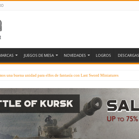
RO
MARCAS
JUEGOS DE MESA
NOVEDADES
LOGROS
DESCARGA
os una buena unidad para elfos de fantasía con Last Sword Miniatures