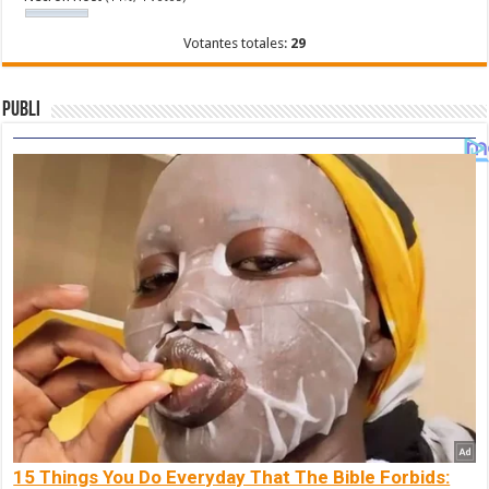
Votantes totales:
29
Publi
15 Things You Do Everyday That The Bible Forbids: