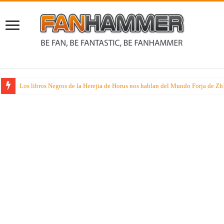
Los libros Negros de la Herejia de Horus nos hablan del Mundo Forja de Z