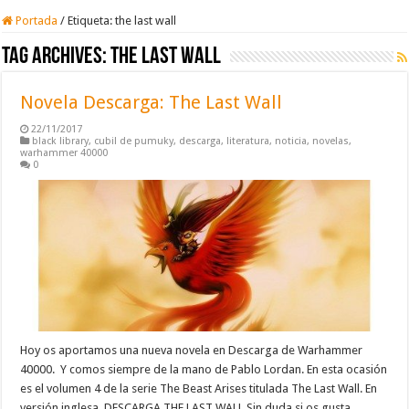
Portada
/
Etiqueta:
the last wall
Tag Archives:
the last wall
Novela Descarga: The Last Wall
22/11/2017
black library
,
cubil de pumuky
,
descarga
,
literatura
,
noticia
,
novelas
,
warhammer 40000
0
Hoy os aportamos una nueva novela en Descarga de Warhammer
40000. Y comos siempre de la mano de Pablo Lordan. En esta ocasión
es el volumen 4 de la serie The Beast Arises titulada The Last Wall. En
versión inglesa. DESCARGA THE LAST WALL Sin duda si os gusta