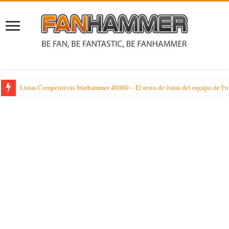
Listas Competitivas Warhammer 40000 – El resto de listas del equipo de F