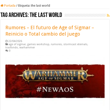
Portada
/
Etiqueta:
the last world
Tag Archives:
the last world
Rumores – El futuro de Age of Sigmar –
Reinicio o Total cambio del juego
22/04/2026
age of sigmar
,
games workshop
,
rumores
,
stormcast eternals
,
trasfondo
,
warhammer
0