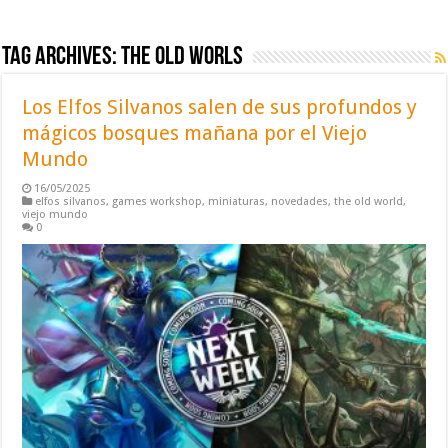
Tag Archives:
the old worls
Los Elfos Silvanos salen de sus profundos y
mágicos bosques mañana por el Viejo
Mundo
16/05/2025
elfos silvanos
,
games workshop
,
miniaturas
,
novedades
,
the old world
,
viejo mundo
0