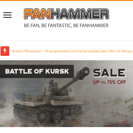
Avance Miniaturil – Os proponemos una buena unidad para elfos de fantasí