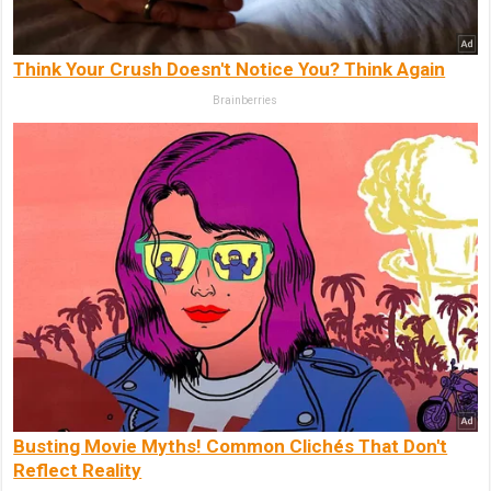
Think Your Crush Doesn't Notice You? Think Again
Brainberries
Busting Movie Myths! Common Clichés That Don't
Reflect Reality