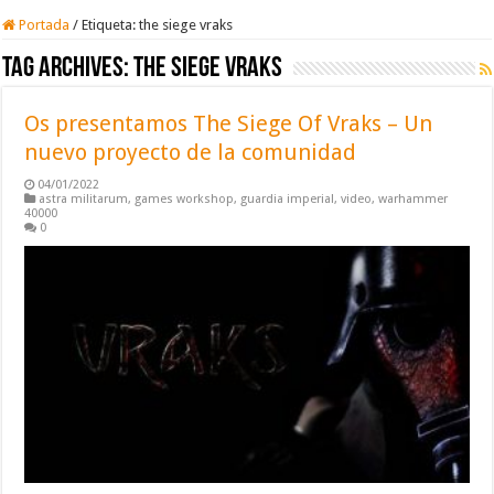
Portada
/
Etiqueta:
the siege vraks
Tag Archives:
the siege vraks
Os presentamos The Siege Of Vraks – Un
nuevo proyecto de la comunidad
04/01/2022
astra militarum
,
games workshop
,
guardia imperial
,
video
,
warhammer
40000
0