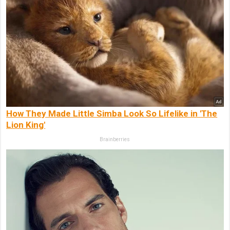
How They Made Little Simba Look So Lifelike in 'The
Lion King'
Brainberries