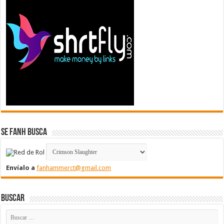
Se FanH Busca
Envíalo a
fanhammerct@gmail.com
Buscar