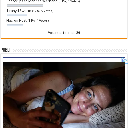
Chaos Space Marines WArband
(31%, 9 Votos)
Tiranyd Swarm
(17%, 5 Votos)
Necron Host
(14%, 4 Votos)
Votantes totales:
29
Publi