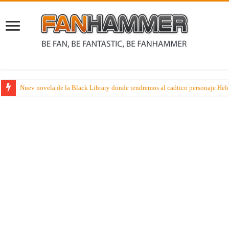
Nuev novela de la Black Library donde tendremos al caótico personaje Held