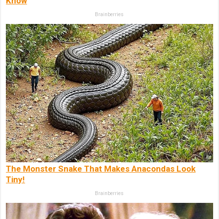
Know
Brainberries
The Monster Snake That Makes Anacondas Look
Tiny!
Brainberries