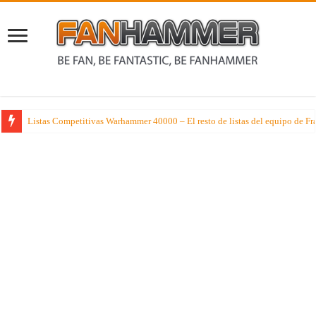
Listas Competitivas Warhammer 40000 – El resto de listas del equipo de F