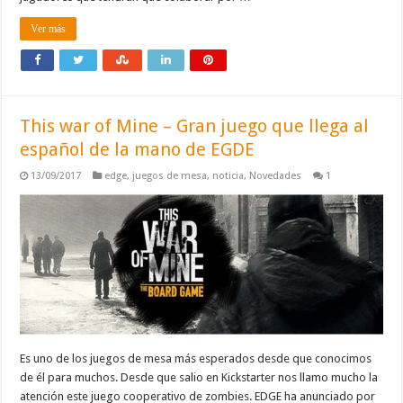
Ver más
This war of Mine – Gran juego que llega al
español de la mano de EGDE
13/09/2017
edge
,
juegos de mesa
,
noticia
,
Novedades
1
Es uno de los juegos de mesa más esperados desde que conocimos
de él para muchos. Desde que salio en Kickstarter nos llamo mucho la
atención este juego cooperativo de zombies. EDGE ha anunciado por