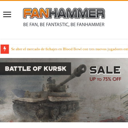
Se abre el mercado de fichajes en Blood Bowl con tres nuevos jugadores estr