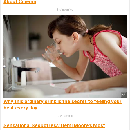
About Cinema
Brainberries
Why this ordinary drink is the secret to feeling your
best every day
CTA Favorite
Sensational Seductress: Demi Moore's Most