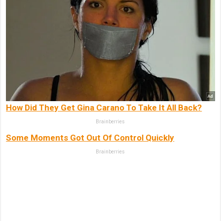
How Did They Get Gina Carano To Take It All Back?
Brainberries
Some Moments Got Out Of Control Quickly
Brainberries