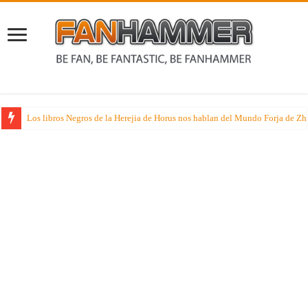
Los libros Negros de la Herejia de Horus nos hablan del Mundo Forja de Z