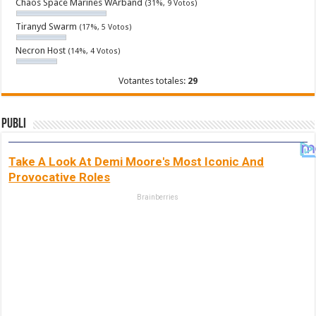
Chaos Space Marines WArband
(31%, 9 Votos)
Tiranyd Swarm
(17%, 5 Votos)
Necron Host
(14%, 4 Votos)
Votantes totales:
29
Publi
Take A Look At Demi Moore's Most Iconic And
Provocative Roles
Brainberries