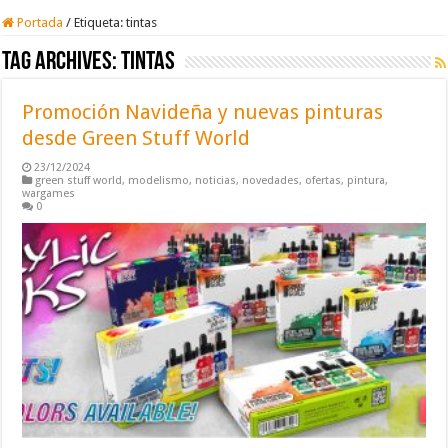
Portada
/
Etiqueta:
tintas
Tag Archives:
tintas
Promoción Navideña y nuevas pinturas
desde Green Stuff World
23/12/2024
green stuff world
,
modelismo
,
noticias
,
novedades
,
ofertas
,
pintura
,
wargames
0