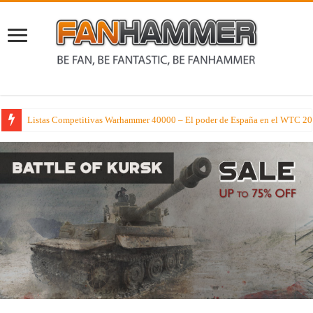
Listas Competitivas Warhammer 40000 – El poder de España en el WTC 2026
Cae en la tentación de los Dioses del Caos en Warhammer el Viejo Mundo c