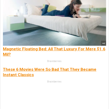
Magnetic Floating Bed: All That Luxury For Mere $1.6
Mil?
Brainberries
These 6 Movies Were So Bad That They Became
Instant Classics
Brainberries