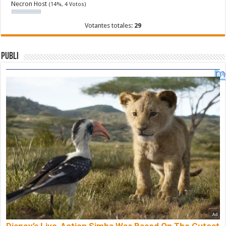
Necron Host
(14%, 4 Votos)
Votantes totales:
29
Publi
Disney’s Live-Action Simba Was Based On The Cutest