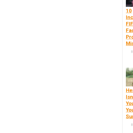
10
Inc
FI
Fa
Pr
Mi
B
He
Isn
Yo
You
Su
B