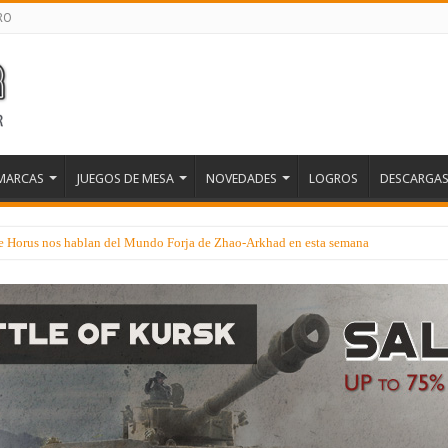
RO
MARCAS
JUEGOS DE MESA
NOVEDADES
LOGROS
DESCARGA
 de Horus nos hablan del Mundo Forja de Zhao-Arkhad en esta semana