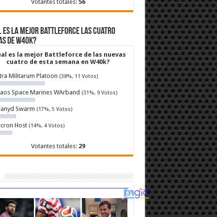
Votantes totales:
56
 es la mejor Battleforce las cuatro
as de W40k?
al es la mejor Battleforce de las nuevas
cuatro de esta semana en W40k?
tra Militarum Platoon
(38%, 11 Votos)
aos Space Marines WArband
(31%, 9 Votos)
ranyd Swarm
(17%, 5 Votos)
cron Host
(14%, 4 Votos)
Votantes totales:
29