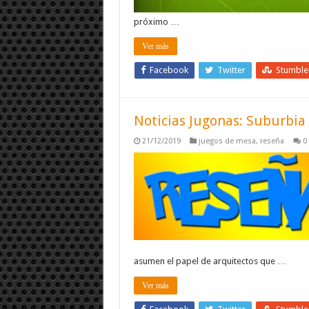
próximo …
Ver más
Facebook
Twitter
Stumbl
Noticias Jugonas: Suburbia
21/12/2019
juegos de mesa
,
reseña
0
asumen el papel de arquitectos que …
Ver más