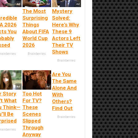
The Most
Mystery
redible
Surprising
Solved:
FA 2026
Things
Here's Why
cts You
About FIFA
These 9
obably
World Cup
Actors Left
ssed
2026
Their TV
Shows
rainberries
Brainberries
Brainberries
Are You
The Same
Alone And
r Story
Too Hot
With
't What
For TV?
Others?
u Think—
These
Find Out
''ll Be
Scenes
Brainberries
rprised
Slipped
Through
rainberries
Anyway