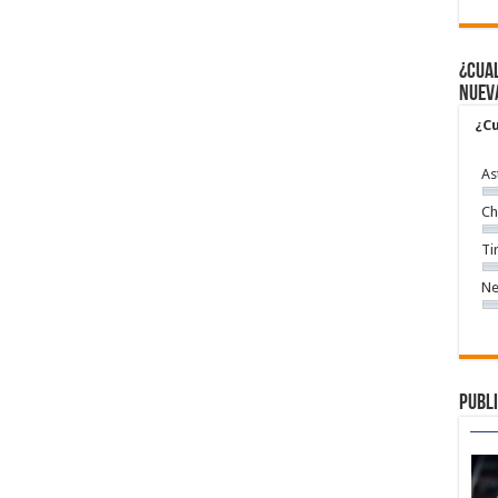
¿Cual
nuev
¿Cu
As
Ch
Ti
Ne
Publi