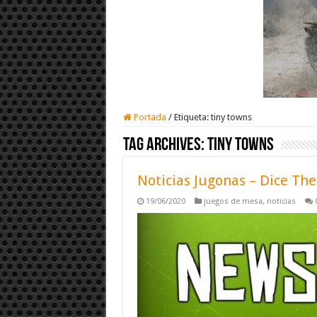
Portada
/
Etiqueta:
tiny towns
Tag Archives:
tiny towns
Noticias Jugonas – Dice Th
19/06/2020
juegos de mesa
,
noticias