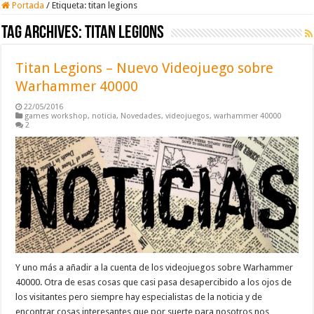
Portada
/
Etiqueta:
titan legions
Tag Archives:
titan legions
Titan Legions – Nuevo Videojuego sobre
Warhammer 40000
22/05/2016
games workshop
,
noticia
,
Novedades
,
videojuegos
,
warhammer 40000
2
Y uno más a añadir a la cuenta de los videojuegos sobre Warhammer
40000. Otra de esas cosas que casi pasa desapercibido a los ojos de
los visitantes pero siempre hay especialistas de la noticia y de
encontrar cosas interesantes que por suerte para nosotros nos