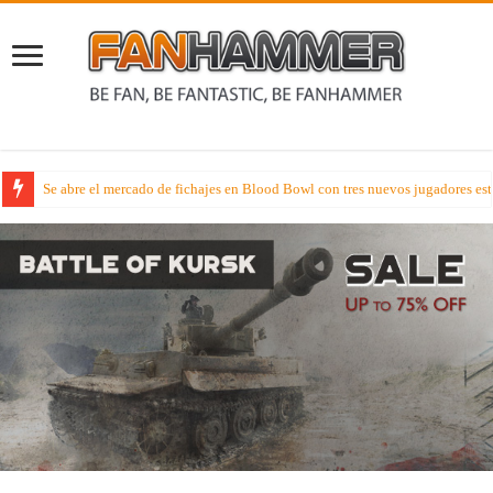
Se abre el mercado de fichajes en Blood Bowl con tres nuevos jugadores estr