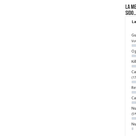
La me
sido
La
Gu
Vo
Og
Ki
Ca
(1
Re
Ca
Nu
(5
Nu