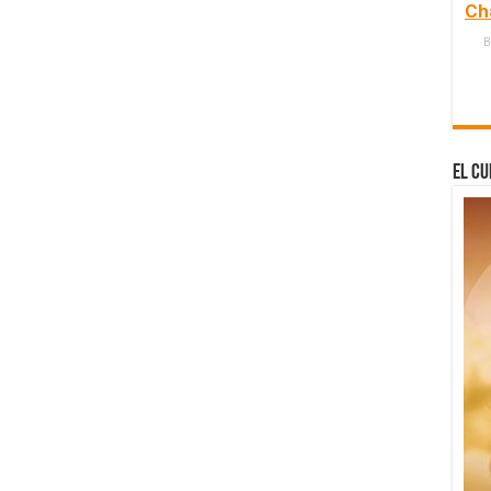
Ch
B
El Cu