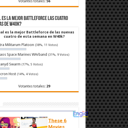
Votantes totales:
56
 es la mejor Battleforce las cuatro
as de W40k?
al es la mejor Battleforce de las nuevas
cuatro de esta semana en W40k?
tra Militarum Platoon
(38%, 11 Votos)
aos Space Marines WArband
(31%, 9 Votos)
ranyd Swarm
(17%, 5 Votos)
cron Host
(14%, 4 Votos)
Votantes totales:
29
These 6
Movies