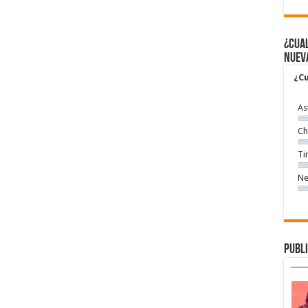
¿Cual
nuev
¿Cu
As
Ch
Ti
Ne
Publi