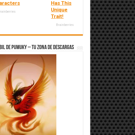
aracters
Has This
Unique
rainberries
Trait!
Brainberries
bil de Pumuky – Tu zona de Descargas