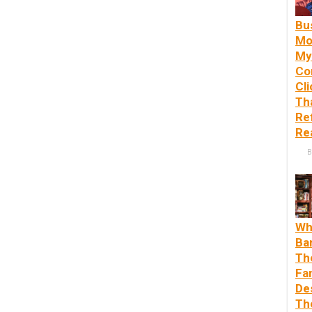
Bu
Mo
My
Co
Cl
Th
Re
Rea
B
Wh
Ba
Th
Fa
De
Th