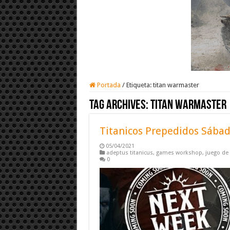
Portada
/
Etiqueta:
titan warmaster
Tag Archives:
titan warmaster
Titanicos Prepedidos Sáb
05/04/2021
adeptus titanicus
,
games workshop
,
juego de 
0