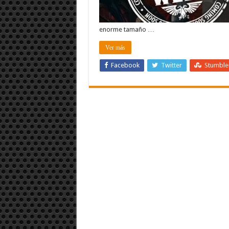
enorme tamaño …
Ver más
Facebook
Twitter
Stumbl