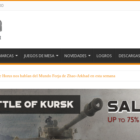
RO
MARCAS
JUEGOS DE MESA
NOVEDADES
LOGROS
DESCARGA
 de Horus nos hablan del Mundo Forja de Zhao-Arkhad en esta semana