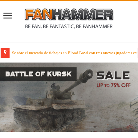
Se abre el mercado de fichajes en Blood Bowl con tres nuevos jugadores estr