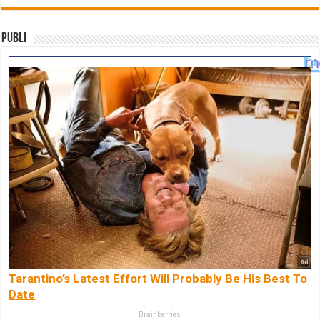
Publi
Tarantino’s Latest Effort Will Probably Be His Best To
Date
Brainberries