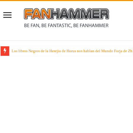
Los libros Negros de la Herejia de Horus nos hablan del Mundo Forja de Z