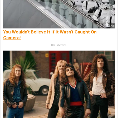
You Wouldn't Believe It If It Wasn't Caught On
Camera!
Brainberries