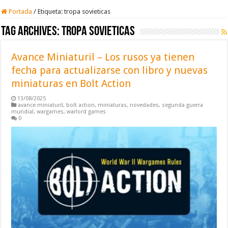
Portada
/
Etiqueta:
tropa sovieticas
Tag Archives:
tropa sovieticas
Avance Miniaturil – Los rusos ya tienen
fecha para actualizarse con libro y nuevas
miniaturas en Bolt Action
13/08/2025
avance miniaturil
,
bolt action
,
miniaturas
,
novedades
,
segunda guerra
mundial
,
wargames
,
warlord games
0