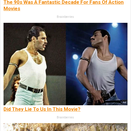
The 90s Was A Fantastic Decade For Fans Of Action
Movies
Brainberries
Did They Lie To Us In This Movie?
Brainberries