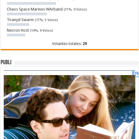
Chaos Space Marines WArband
(31%, 9 Votos)
Tiranyd Swarm
(17%, 5 Votos)
Necron Host
(14%, 4 Votos)
Votantes totales:
29
Publi