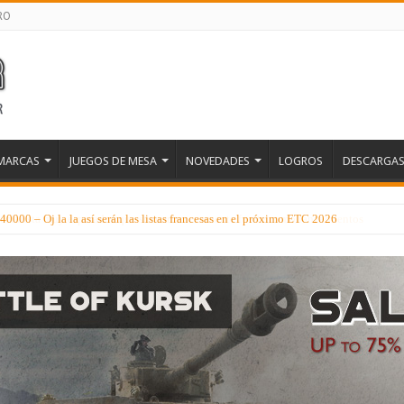
RO
MARCAS
JUEGOS DE MESA
NOVEDADES
LOGROS
DESCARGA
000 – Oj la la así serán las listas francesas en el próximo ETC 2026