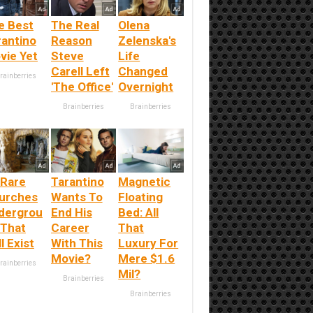
e Best
The Real
Olena
rantino
Reason
Zelenska's
vie Yet
Steve
Life
Carell Left
Changed
rainberries
'The Office'
Overnight
Brainberries
Brainberries
 Rare
Tarantino
Magnetic
urches
Wants To
Floating
dergrou
End His
Bed: All
 That
Career
That
ll Exist
With This
Luxury For
Movie?
Mere $1.6
rainberries
Mil?
Brainberries
Brainberries