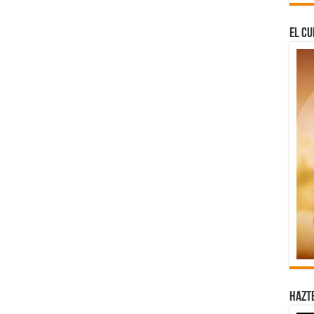
El Cu
Hazt