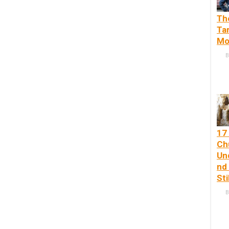
Th
Ta
Mo
B
17
Ch
Un
nd
Sti
B