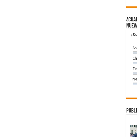
¿Cual
nuev
¿Cu
As
Ch
Ti
Ne
Publi