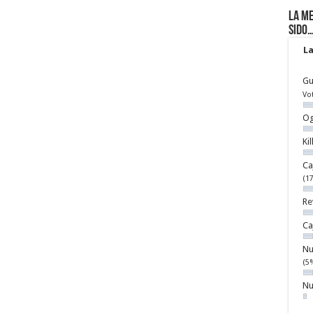
La me
sido
La
Gu
Vo
Og
Ki
Ca
(1
Re
Ca
Nu
(5
Nu