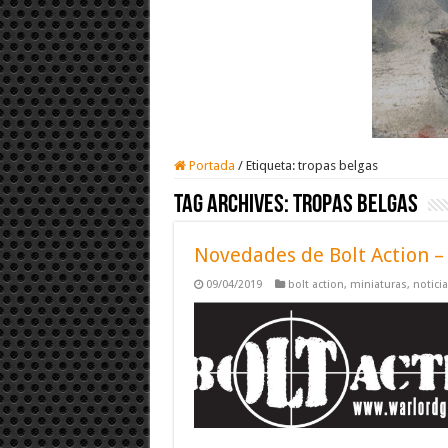
Portada
/
Etiqueta:
tropas belgas
Tag Archives:
tropas belgas
Novedades de Bolt Action –
09/04/2019
bolt action
,
miniaturas
,
notici