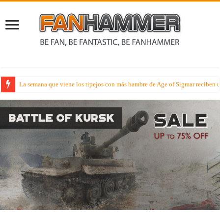
Lectura Veraniega – Hoy disfruta de la novela Señores de la Lanza en cast