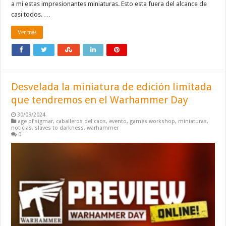
a mi estas impresionantes miniaturas. Esto esta fuera del alcance de
casi todos. …
Ver más
Desvelada la miniatura de edición limitada
que tendremos en el Warhammer Day
30/09/2024
age of sigmar
,
caballeros del caos
,
evento
,
games workshop
,
miniaturas
,
noticias
,
slaves to darkness
,
warhammer
0