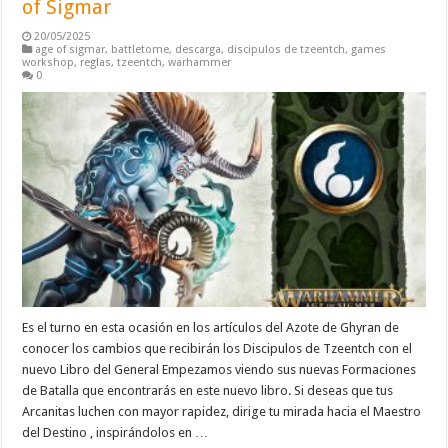
of Sigmar
20/05/2025
age of sigmar
,
battletome
,
descarga
,
discipulos de tzeentch
,
games
workshop
,
reglas
,
tzeentch
,
warhammer
0
Es el turno en esta ocasión en los artículos del Azote de Ghyran de
conocer los cambios que recibirán los Discipulos de Tzeentch con el
nuevo Libro del General Empezamos viendo sus nuevas Formaciones
de Batalla que encontrarás en este nuevo libro. Si deseas que tus
Arcanitas luchen con mayor rapidez, dirige tu mirada hacia el Maestro
del Destino , inspirándolos en …