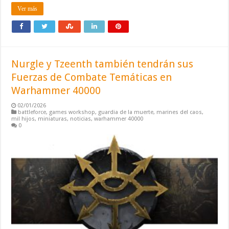
Ver más
Nurgle y Tzeenth también tendrán sus
Fuerzas de Combate Temáticas en
Warhammer 40000
02/01/2026
battleforce
,
games workshop
,
guardia de la muerte
,
marines del caos
,
mil hijos
,
miniaturas
,
noticias
,
warhammer 40000
0