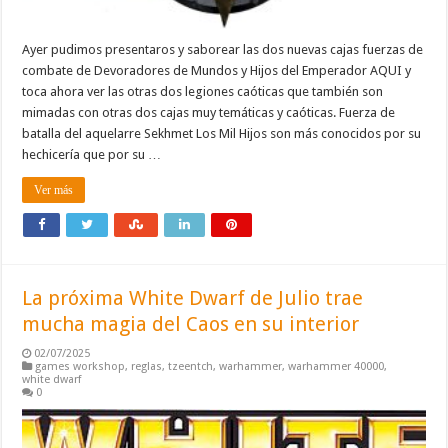
Ayer pudimos presentaros y saborear las dos nuevas cajas fuerzas de
combate de Devoradores de Mundos y Hijos del Emperador AQUI y
toca ahora ver las otras dos legiones caóticas que también son
mimadas con otras dos cajas muy temáticas y caóticas. Fuerza de
batalla del aquelarre Sekhmet Los Mil Hijos son más conocidos por su
hechicería que por su …
Ver más
La próxima White Dwarf de Julio trae
mucha magia del Caos en su interior
02/07/2025
games workshop
,
reglas
,
tzeentch
,
warhammer
,
warhammer 40000
,
white dwarf
0