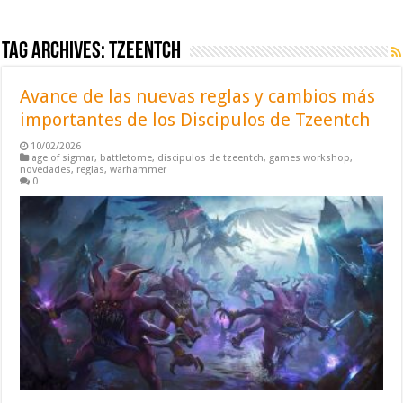
Tag Archives:
tzeentch
Avance de las nuevas reglas y cambios más
importantes de los Discipulos de Tzeentch
10/02/2026
age of sigmar
,
battletome
,
discipulos de tzeentch
,
games workshop
,
novedades
,
reglas
,
warhammer
0