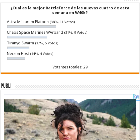
¿Cual es la mejor Battleforce de las nuevas cuatro de esta
semana en W40k?
Astra Militarum Platoon
(38%, 11 Votos)
Chaos Space Marines WArband
(31%, 9 Votos)
Tiranyd Swarm
(17%, 5 Votos)
Necron Host
(14%, 4 Votos)
Votantes totales:
29
Publi