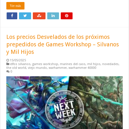
Ver más
Los precios Desvelados de los próximos
prepedidos de Games Workshop – Silvanos
y Mil Hijos
15/05/2025
elfos silvanos
,
games workshop
,
marines del caos
,
mil hijos
,
novedades
,
the old world
,
viejo mundo
,
warhammer
,
warhammer 40000
0