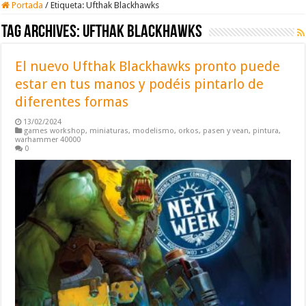
Portada
/
Etiqueta:
Ufthak Blackhawks
Tag Archives:
Ufthak Blackhawks
El nuevo Ufthak Blackhawks pronto puede
estar en tus manos y podéis pintarlo de
diferentes formas
13/02/2024
games workshop
,
miniaturas
,
modelismo
,
orkos
,
pasen y vean
,
pintura
,
warhammer 40000
0