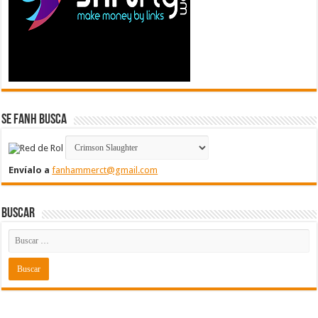
Se FanH Busca
Envíalo a
fanhammerct@gmail.com
Buscar