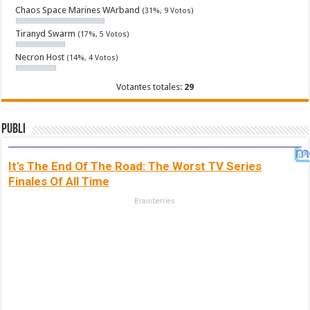
Chaos Space Marines WArband
(31%, 9 Votos)
Tiranyd Swarm
(17%, 5 Votos)
Necron Host
(14%, 4 Votos)
Votantes totales:
29
Publi
It's The End Of The Road: The Worst TV Series
Finales Of All Time
Brainberries