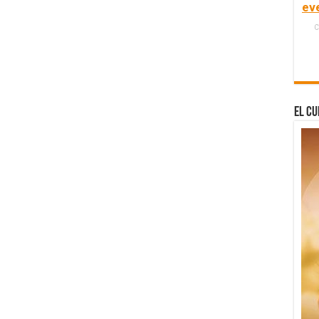
ev
C
El Cu