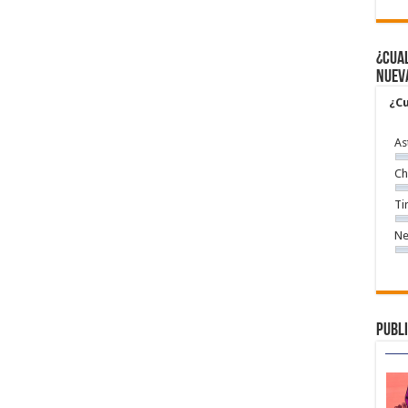
¿Cual
nuev
¿Cu
As
Ch
Ti
Ne
Publi