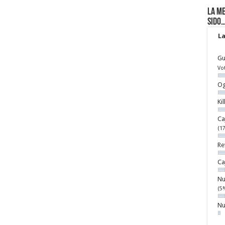
La me
sido
La
Gu
Vo
Og
Ki
Ca
(1
Re
Ca
Nu
(5
Nu