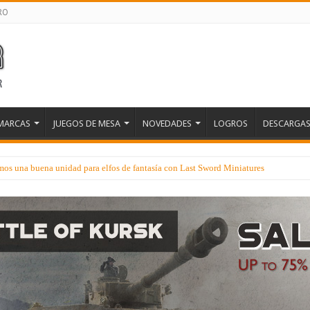
RO
MARCAS
JUEGOS DE MESA
NOVEDADES
LOGROS
DESCARGA
os una buena unidad para elfos de fantasía con Last Sword Miniatures