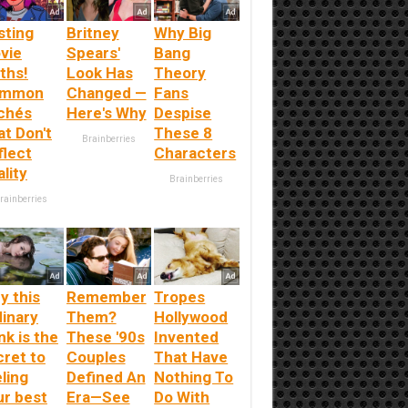
sting
Britney
Why Big
vie
Spears'
Bang
ths!
Look Has
Theory
mmon
Changed —
Fans
ichés
Here's Why
Despise
at Don't
These 8
Brainberries
flect
Characters
lity
Brainberries
rainberries
y this
Remember
Tropes
dinary
Them?
Hollywood
nk is the
These '90s
Invented
cret to
Couples
That Have
ling
Defined An
Nothing To
ur best
Era—See
Do With