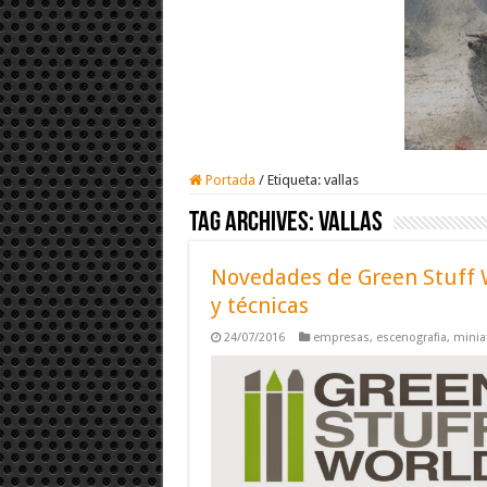
Portada
/
Etiqueta:
vallas
Tag Archives:
vallas
Novedades de Green Stuff W
y técnicas
24/07/2016
empresas
,
escenografia
,
minia