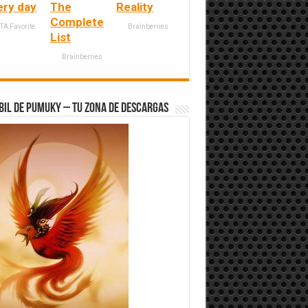
ery day
The
Reality
Complete
TA Favorite
Brainberries
List
Brainberries
bil de Pumuky – Tu zona de Descargas