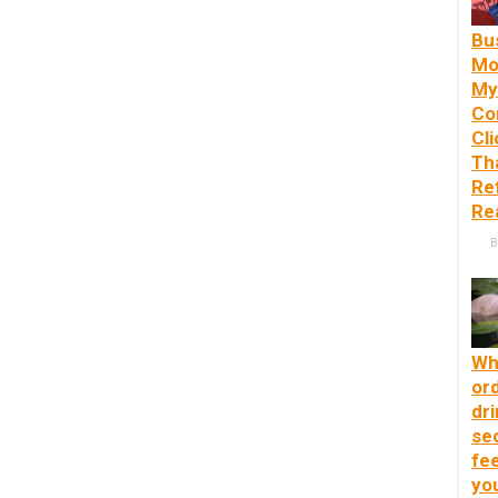
Bu
Mo
My
Co
Cl
Th
Re
Rea
B
Wh
or
dri
se
fee
yo