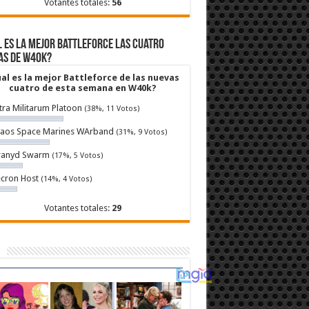
Votantes totales:
56
 es la mejor Battleforce las cuatro
as de W40k?
al es la mejor Battleforce de las nuevas
cuatro de esta semana en W40k?
tra Militarum Platoon
(38%, 11 Votos)
aos Space Marines WArband
(31%, 9 Votos)
ranyd Swarm
(17%, 5 Votos)
cron Host
(14%, 4 Votos)
Votantes totales:
29