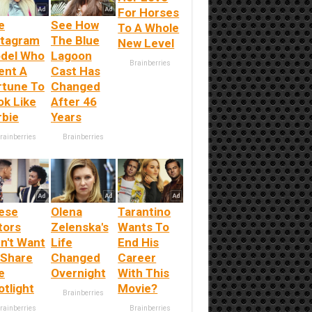
For Horses
e
See How
To A Whole
stagram
The Blue
New Level
del Who
Lagoon
Brainberries
ent A
Cast Has
rtune To
Changed
ok Like
After 46
rbie
Years
rainberries
Brainberries
ese
Olena
Tarantino
tors
Zelenska's
Wants To
dn't Want
Life
End His
 Share
Changed
Career
e
Overnight
With This
otlight
Movie?
Brainberries
rainberries
Brainberries