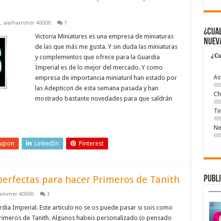
s
,
warhammer 40000
1
¿Cual
Victoria Miniatures es una empresa de miniaturas
nuev
de las que más me gusta. Y sin duda las miniaturas
¿Cu
y complementos que ofrece para la Guardia
Imperial es de lo mejor del mercado. Y como
As
empresa de importancia miniaturil han estado por
las Adepticon de esta semana pasada y han
Ch
mostrado bastante novedades para que saldrán
Ti
Ne
eupon
LinkedIn
Pinterest
perfectas para hacer Primeros de Tanith
Publi
ammer 40000
3
a Imperial. Este articulo no se os puede pasar si sois como
rimeros de Tanith. Algunos habeis personalizado (o pensado