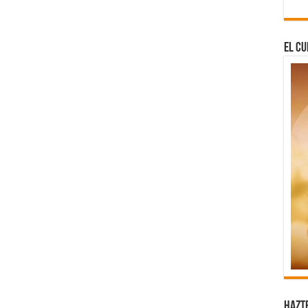
El Cu
Hazt