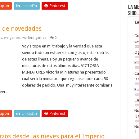
eupon
LinkedIn
Pinterest
La me
sido
La
i de novedades
Gu
es
,
wargames
,
warlord games
0
Vo
Voy a tope en mi trabajo y la verdad que esta
Og
siendo todo un esfuerzo, con gusto, estar detrás
de estas lineas. Hoy un pequeño avance de
Ki
miniaturas de estos últimos días. VICTORIA
MINIATURES Victoria Miniatures ha presentado
Ca
cual será la miniatura que regalaran por cada 50
(1
dolares de pedido. Una muy interesante comisaria
Re
eer. …
Ca
Nu
eupon
LinkedIn
Pinterest
(5
Nu
rzos desde las nieves para el Imperio