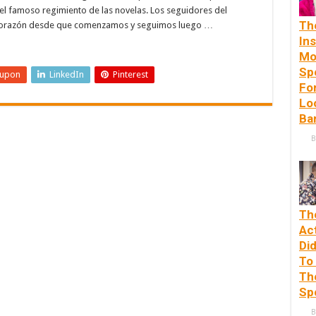
el famoso regimiento de las novelas. Los seguidores del
Th
o corazón desde que comenzamos y seguimos luego …
In
Mo
Sp
eupon
LinkedIn
Pinterest
Fo
Lo
Ba
B
Th
Ac
Di
To
Th
Sp
B