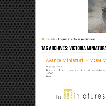
Portada
/
Etiqueta:
victoria miniaturas
Tag Archives:
victoria miniatur
Avance Miniaturil – MOM M
21/11/2020
astra militarum
,
avance miniaturil
,
miniaturas
40000
0