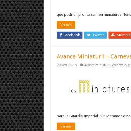
que podrían pronto salir en miniaturas. Te
Ver más
Facebook
Twitter
Stumbl
Avance Miniaturil – Carneva
04/09/2019
avance miniaturil
,
carnevale
,
gu
para la Guardia Imperial. Si tuvieramos dine
Ver más