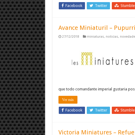
Facebook
Twitter
Stumbl
Avance Miniaturil – Pupurr
27/12/2018
miniaturas
,
noticias
,
novedad
que todo comandante imperial gustaria pos
Ver más
Facebook
Twitter
Stumbl
Victoria Miniatures – Refue