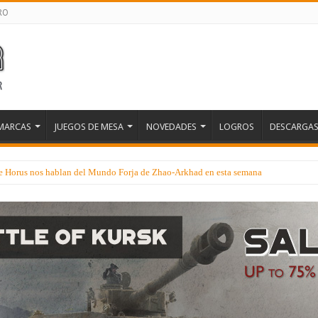
RO
MARCAS
JUEGOS DE MESA
NOVEDADES
LOGROS
DESCARGA
 de Horus nos hablan del Mundo Forja de Zhao-Arkhad en esta semana