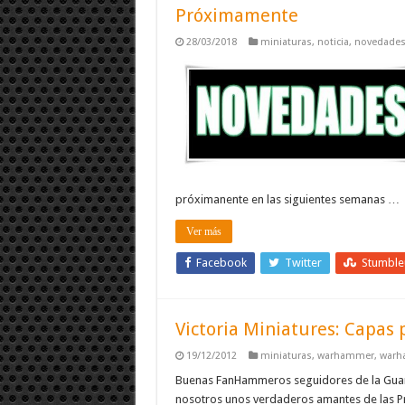
Próximamente
28/03/2018
miniaturas
,
noticia
,
novedade
próximanente en las siguientes semanas …
Ver más
Facebook
Twitter
Stumbl
Victoria Miniatures: Capas 
19/12/2012
miniaturas
,
warhammer
,
warh
Buenas FanHammeros seguidores de la Guardi
nosotros unos verdaderos amantes de las P