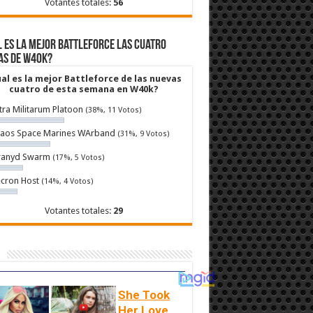
Votantes totales:
56
 es la mejor Battleforce las cuatro
as de W40k?
al es la mejor Battleforce de las nuevas
cuatro de esta semana en W40k?
tra Militarum Platoon
(38%, 11 Votos)
aos Space Marines WArband
(31%, 9 Votos)
ranyd Swarm
(17%, 5 Votos)
cron Host
(14%, 4 Votos)
Votantes totales:
29
She Took
Her Love