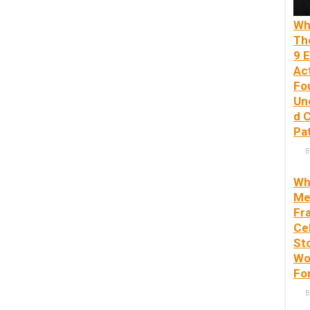
Wh
Th
9 E
Ac
Fo
Un
d 
Pa
B
Wh
Me
Fra
Ce
St
Wo
Fo
B