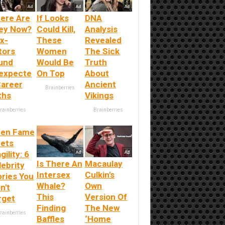
ere Are
If Looks
DNA
ey Now?
Could Kill,
Analysis
x-
These
Revealed
tors
Women
The Sick
und
Would Be
Truth
expecte
On Top
About
Career
Ancient
Brainberries
ths
Vikings
rainberries
Brainberries
en Fame
ets
gility: 6
Is There An
Macaulay
lebrity
Intersex
Culkin's
ories You
Whale?
Own
n't
This
Version Of
rget
Finding
The New
rainberries
Baffles
‘Home