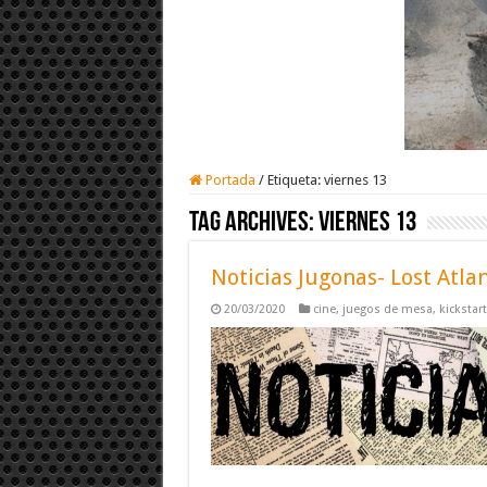
Portada
/
Etiqueta:
viernes 13
Tag Archives:
viernes 13
Noticias Jugonas- Lost Atlan
20/03/2020
cine
,
juegos de mesa
,
kickstart