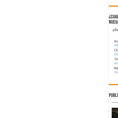
¿Cual
nuev
¿Cu
As
Ch
Ti
Ne
Publi