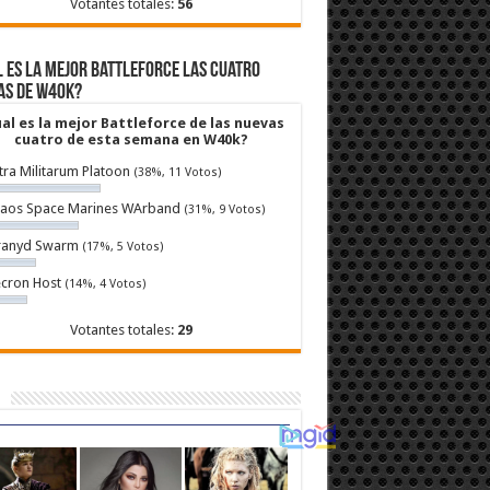
Votantes totales:
56
 es la mejor Battleforce las cuatro
as de W40k?
al es la mejor Battleforce de las nuevas
cuatro de esta semana en W40k?
tra Militarum Platoon
(38%, 11 Votos)
aos Space Marines WArband
(31%, 9 Votos)
ranyd Swarm
(17%, 5 Votos)
cron Host
(14%, 4 Votos)
Votantes totales:
29