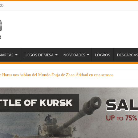
RO
MARCAS
JUEGOS DE MESA
NOVEDADES
LOGROS
DESCARGA
ecialista muy esperados que suenan nuevamente fuerte como lanzamientos