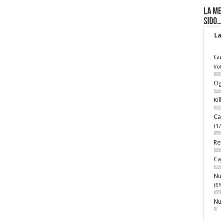
La me
sido
La
Gu
Vo
Og
Ki
Ca
(1
Re
Ca
Nu
(5
Nu