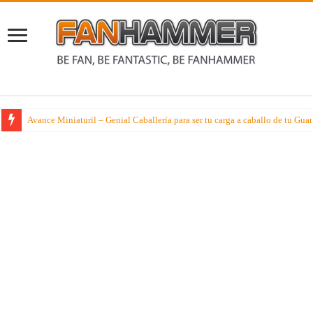
Avance Miniaturil – Genial Caballería para ser tu carga a caballo de tu G