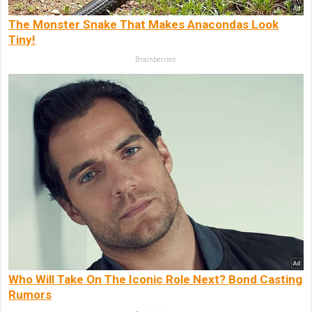
The Monster Snake That Makes Anacondas Look
Tiny!
Brainberries
Who Will Take On The Iconic Role Next? Bond Casting
Rumors