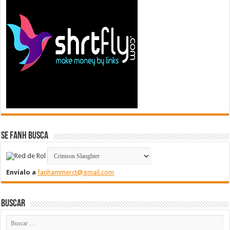
Se FanH Busca
Envíalo a
fanhammerct@gmail.com
Buscar