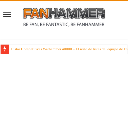
Listas Competitivas Warhammer 40000 – El resto de listas del equipo de F