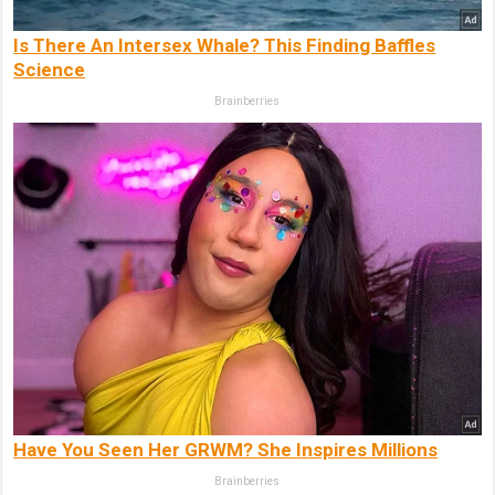
Is There An Intersex Whale? This Finding Baffles
Science
Brainberries
Have You Seen Her GRWM? She Inspires Millions
Brainberries