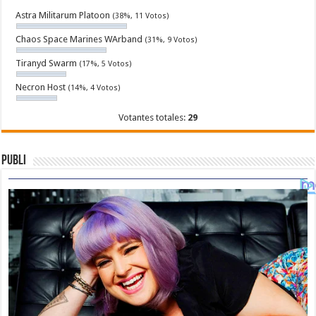
Astra Militarum Platoon
(38%, 11 Votos)
Chaos Space Marines WArband
(31%, 9 Votos)
Tiranyd Swarm
(17%, 5 Votos)
Necron Host
(14%, 4 Votos)
Votantes totales:
29
Publi