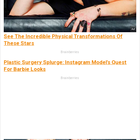
See The Incredible Physical Transformations Of
These Stars
Brainberries
Plastic Surgery Splurge: Instagram Model's Quest
For Barbie Looks
Brainberries