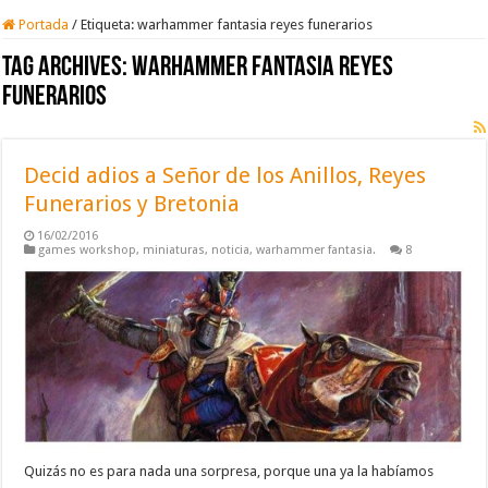
Portada
/
Etiqueta:
warhammer fantasia reyes funerarios
Tag Archives:
warhammer fantasia reyes
funerarios
Decid adios a Señor de los Anillos, Reyes
Funerarios y Bretonia
16/02/2016
games workshop
,
miniaturas
,
noticia
,
warhammer fantasia.
8
Quizás no es para nada una sorpresa, porque una ya la habíamos