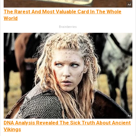
The Rarest And Most Valuable Card In The Whole
World
Brainberries
DNA Analysis Revealed The Sick Truth About Ancient
Vikings