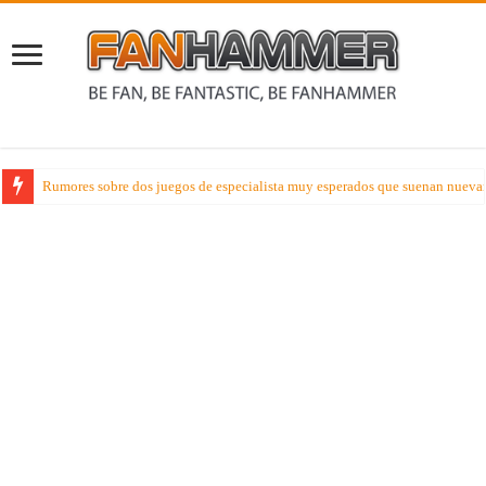
Rumores sobre dos juegos de especialista muy esperados que suenan nueva