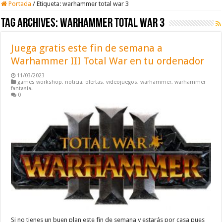
Portada
/
Etiqueta:
warhammer total war 3
Tag Archives:
warhammer total war 3
Juega gratis este fin de semana a
Warhammer III Total War en tu ordenador
11/03/2023
games workshop
,
noticia
,
ofertas
,
videojuegos
,
warhammer
,
warhammer
fantasia.
0
Si no tienes un buen plan este fin de semana y estarás por casa pues