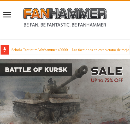
Schola Tacticum Warhammer 40000 – Las facciones en este verano de mejor