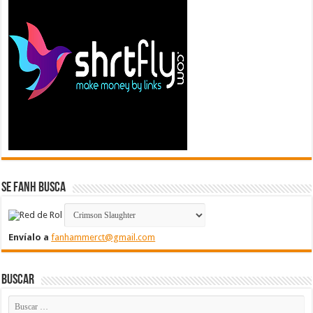
Se FanH Busca
Envíalo a
fanhammerct@gmail.com
Buscar