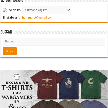
Se FanH Busca
Envíalo a
fanhammerct@gmail.com
Buscar