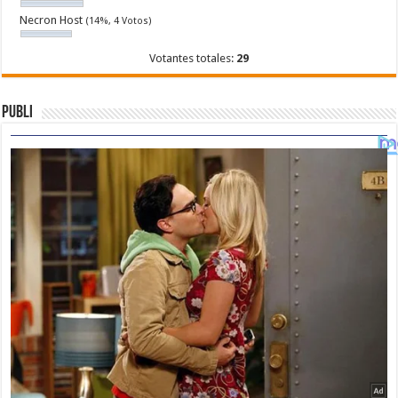
Necron Host
(14%, 4 Votos)
Votantes totales:
29
Publi