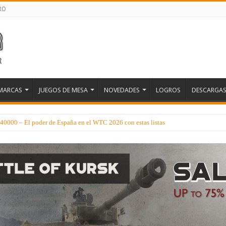
RO
MARCAS
JUEGOS DE MESA
NOVEDADES
LOGROS
DESCARGA
0000 – El poder de España en el WTC 2026 con estas listas