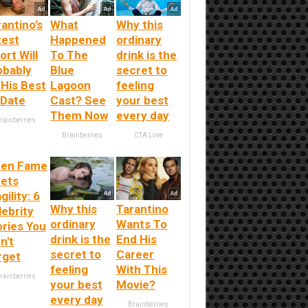
antino’s
What
Why this
test
Happened
ordinary
ort Will
To The
drink is the
obably
Blue
secret to
 His Best
Lagoon
feeling
 Date
Cast? See
your best
Them Now
every day
rainberries
Brainberries
CTA Love
en Fame
ets
gility: 6
Why this
Tarantino
lebrity
ordinary
Wants To
ories You
drink is the
End His
n't
secret to
Career
rget
feeling
With This
rainberries
your best
Movie?
every day
Brainberries