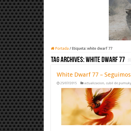
Portada
/
Etiqueta:
white dwarf 77
Tag Archives:
white dwarf 77
White Dwarf 77 – Seguimos 
25/07/2015
actualizacion
,
cubil de pumuk