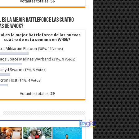
Votantes totales:
56
 es la mejor Battleforce las cuatro
as de W40k?
al es la mejor Battleforce de las nuevas
cuatro de esta semana en W40k?
tra Militarum Platoon
(38%, 11 Votos)
aos Space Marines WArband
(31%, 9 Votos)
ranyd Swarm
(17%, 5 Votos)
cron Host
(14%, 4 Votos)
Votantes totales:
29