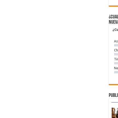
¿Cual
nuev
¿Cu
As
Ch
Ti
Ne
Publi