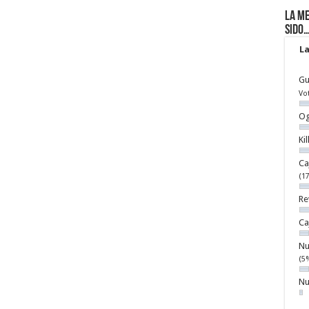
La me
sido
La
Gu
Vo
Og
Ki
Ca
(1
Re
Ca
Nu
(5
Nu