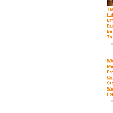
Tar
La
Eff
Pr
Be
To
B
Wh
Me
Fra
Ce
St
Wo
Fo
B