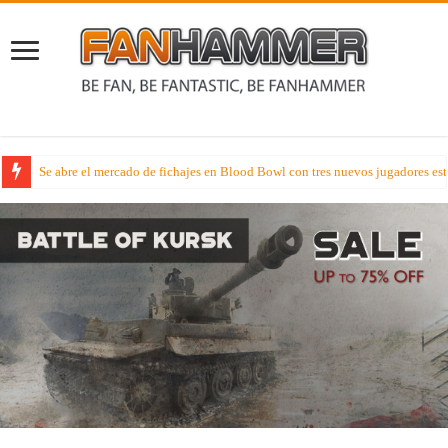
Se abre el mercado de fichajes en Blood Bowl con tres nuevos jugadores estr