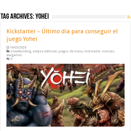
Tag Archives:
yohei
Kickstarter – Último día para conseguir el
juego Yohei
14/03/2020
crowdfunding
,
eclipse editorial
,
juegos de mesa
,
kickstarter
,
noticias
,
wargames
0