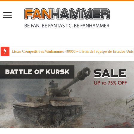
Listas Competitivas Warhammer 40000 – Listas del equipo de Estados Uni
La semana que viene los tipejos con más hambre de Age of Sigmar reciben