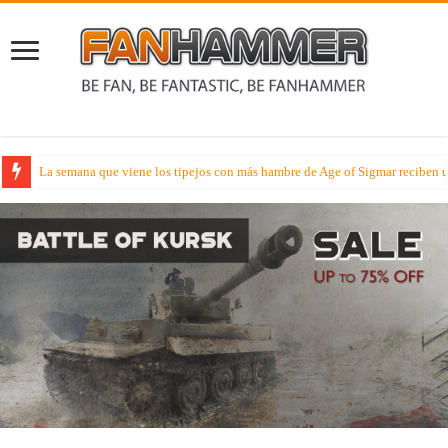
Lectura Veraniega – Hoy disfruta de la novela Señores de la Lanza en cast