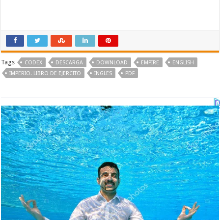
Tags
CODEX
DESCARGA
DOWNLOAD
EMPIRE
ENGLISH
IMPERIO. LIBRO DE EJERCITO
INGLES
PDF