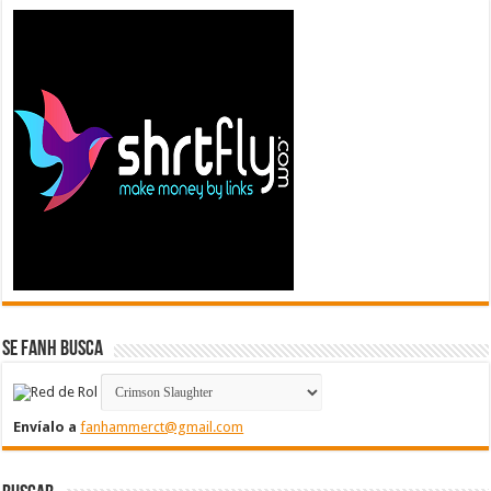
Se FanH Busca
Envíalo a
fanhammerct@gmail.com