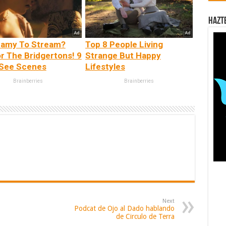
Hazt
eamy To Stream?
Top 8 People Living
r The Bridgertons! 9
Strange But Happy
See Scenes
Lifestyles
Brainberries
Brainberries
Next
Podcat de Ojo al Dado hablando
de Circulo de Terra