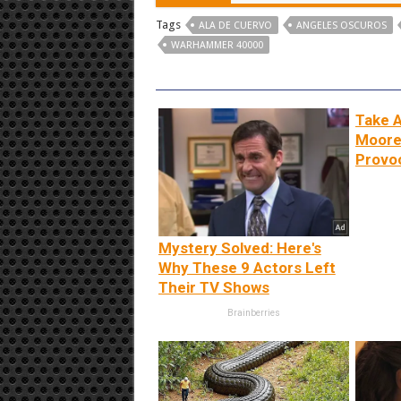
Tags
ALA DE CUERVO
ANGELES OSCUROS
WARHAMMER 40000
Take A
Moore'
Provoc
Mystery Solved: Here's
Why These 9 Actors Left
Their TV Shows
Brainberries