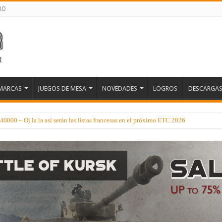
RO
MARCAS
JUEGOS DE MESA
NOVEDADES
LOGROS
DESCARGA
000 – Oj la la así serán las listas francesas en el próximo ETC 2026