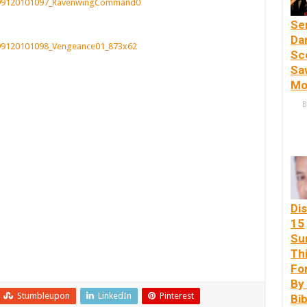
Se
Da
Sc
Sa
Mo
B
Di
15
Su
Th
Fo
By
Stumbleupon
LinkedIn
Pinterest
Bib