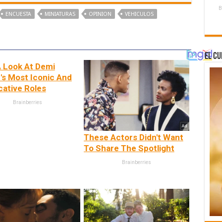
B
ENCUESTA
MINIATURAS
OPINION
VEHICULOS
El Cu
 Look At Demi
s Most Iconic And
ative Roles
Brainberries
These Actors Didn't Want
To Share The Spotlight
Brainberries