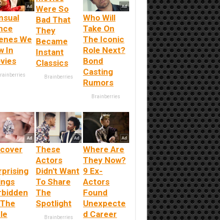
Were So
nsual
Who Will
Bad That
nce
Take On
They
enes We
The Iconic
Became
w In
Role Next?
Instant
vies
Bond
Classics
Casting
rainberries
Brainberries
Rumors
Brainberries
scover
These
Where Are
Actors
They Now?
rprising
Didn't Want
9 Ex-
ings
To Share
Actors
rbidden
The
Found
 The
Spotlight
Unexpecte
le
d Career
Brainberries