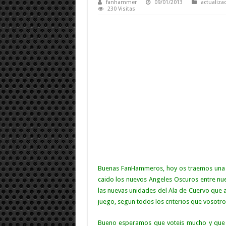
fanhammer
09/01/2013
actualiza
230 Visitas
Buenas FanHammeros, hoy os traemos una 
caido los nuevos Angeles Oscuros entre nues
las nuevas unidades del Ala de Cuervo que a
juego, segun todos los criterios que vosotro
Bueno esperamos que voteis mucho y que la 