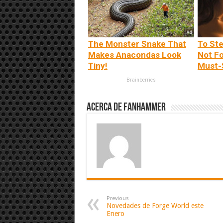
The Monster Snake That
To St
Makes Anacondas Look
Not Fo
Tiny!
Must-
Brainberries
Acerca de fanhammer
Previous
Novedades de Forge World este
Enero