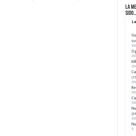
La me
sido
La
Gu
Vo
Og
Ki
Ca
(1
Re
Ca
Nu
(5
Nu