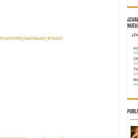
¿Cual
nuev
¿Cu
As
Ch
Ti
Ne
Publi