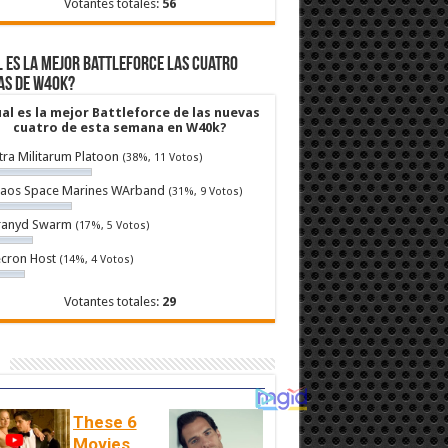
Votantes totales:
56
 es la mejor Battleforce las cuatro
as de W40k?
al es la mejor Battleforce de las nuevas
cuatro de esta semana en W40k?
tra Militarum Platoon
(38%, 11 Votos)
aos Space Marines WArband
(31%, 9 Votos)
ranyd Swarm
(17%, 5 Votos)
cron Host
(14%, 4 Votos)
Votantes totales:
29
These 6
Movies