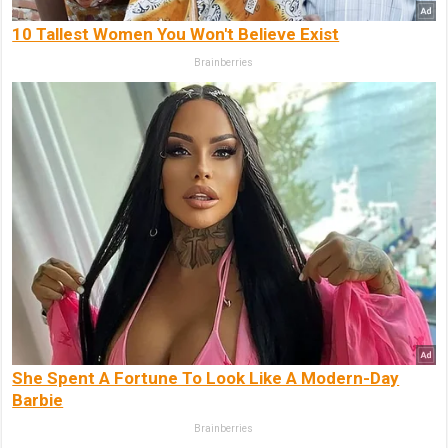
10 Tallest Women You Won't Believe Exist
Brainberries
She Spent A Fortune To Look Like A Modern-Day
Barbie
Brainberries