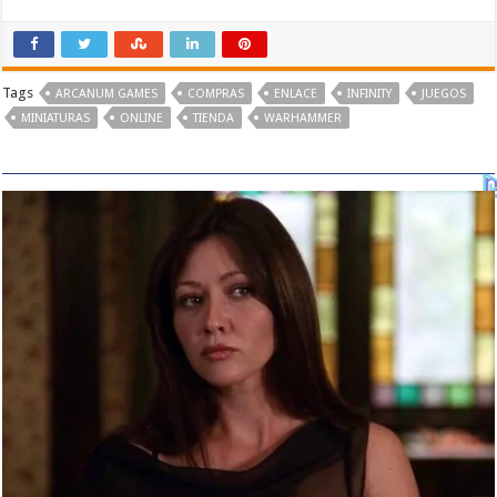
Tags
ARCANUM GAMES
COMPRAS
ENLACE
INFINITY
JUEGOS
MINIATURAS
ONLINE
TIENDA
WARHAMMER