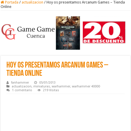
Portada
/
actualizacion
/
Hoy os presentamos Arcanum Games – Tienda
Online
Hoy os presentamos Arcanum Games –
Tienda Online
fanhammer
05/01/2013
actualizacion
,
miniaturas
,
warhammer
,
warhammer 40000
1 comentario
219 Visitas