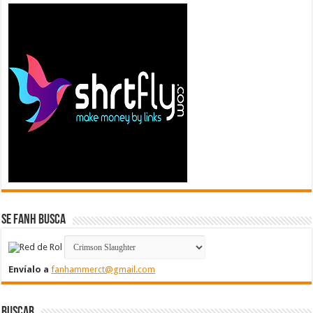
Se FanH Busca
Envíalo a
fanhammerct@gmail.com
Buscar