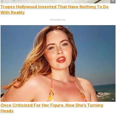
Tropes Hollywood Invented That Have Nothing To Do
With Reality
Brainberries
Once Criticized For Her Figure, Now She's Turning
Heads