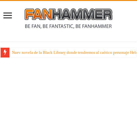
Cubil de Pumuky – Disfruta de la brillante armadura de los Lumineth de Ag