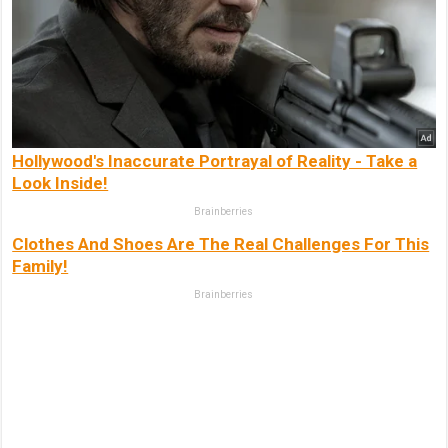
Hollywood's Inaccurate Portrayal of Reality - Take a
Look Inside!
Brainberries
Clothes And Shoes Are The Real Challenges For This
Family!
Brainberries