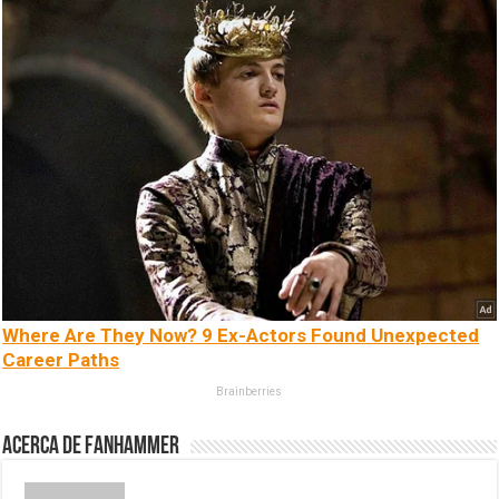
Where Are They Now? 9 Ex-Actors Found Unexpected
Career Paths
Brainberries
Acerca de fanhammer