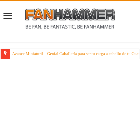
Los libros Negros de la Herejia de Horus nos hablan del Mundo Forja de Z