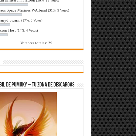
tra Militarum Platoon
(38%, 11 Votos)
aos Space Marines WArband
(31%, 9 Votos)
ranyd Swarm
(17%, 5 Votos)
cron Host
(14%, 4 Votos)
Votantes totales:
29
bil de Pumuky – Tu zona de Descargas