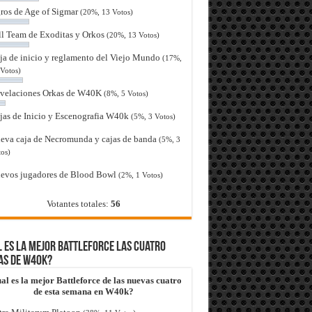
ros de Age of Sigmar
(20%, 13 Votos)
ll Team de Exoditas y Orkos
(20%, 13 Votos)
ja de inicio y reglamento del Viejo Mundo
(17%,
Votos)
velaciones Orkas de W40K
(8%, 5 Votos)
jas de Inicio y Escenografia W40k
(5%, 3 Votos)
eva caja de Necromunda y cajas de banda
(5%, 3
os)
evos jugadores de Blood Bowl
(2%, 1 Votos)
Votantes totales:
56
 es la mejor Battleforce las cuatro
as de W40k?
al es la mejor Battleforce de las nuevas cuatro
de esta semana en W40k?