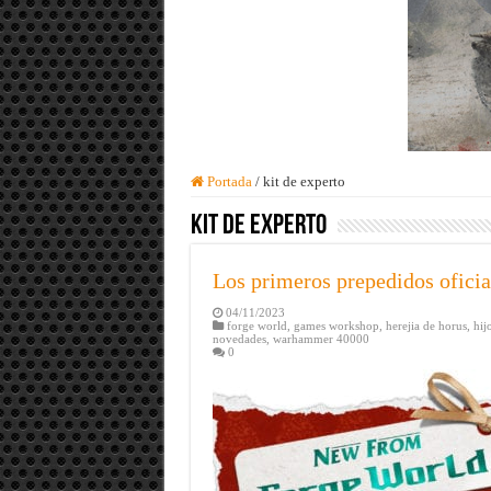
Portada
/
kit de experto
kit de experto
Los primeros prepedidos ofici
04/11/2023
forge world
,
games workshop
,
herejia de horus
,
hij
novedades
,
warhammer 40000
0