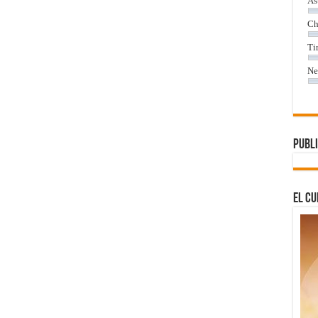
As
Ch
Ti
Ne
Publi
El Cu