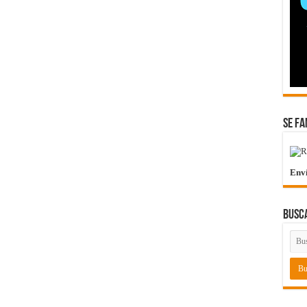
Se Fa
Env
Busc