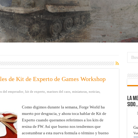
ales de Kit de Experto de Games Workshop
os del emperador
,
kit de experto
,
marines del caos
,
miniaturas
,
noticias
,
La me
sido
Como digimos durante la semana, Forge World ha
muerto por desgracia, y ahora toca hablar de Kit de
Experto cuando queramos referirmos a los kits de
resina de FW. Así que bueno nos tendremos que
Gu
acostumbrar a esta nueva formula o término y bueno
Vot