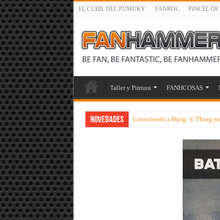
EL CUBIL DEL PUMUKY
FANROL
PINCEL DE
Taller y Pintura
FANHCOSAS
NOVEDADES
Conociendo a Morg ‘n’ Thorg en s
Avance Miniaturil – Genial Cabal