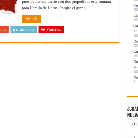
pues comienza fuerte con dos prepedidos esta semana
Og
para Herejía de Horus. Porque el gran y …
Ki
Ver más
Ca
pon
LinkedIn
Pinterest
11 
Re
Ca
Nu
Vot
Nu
¿Cual
nuev
¿Cu