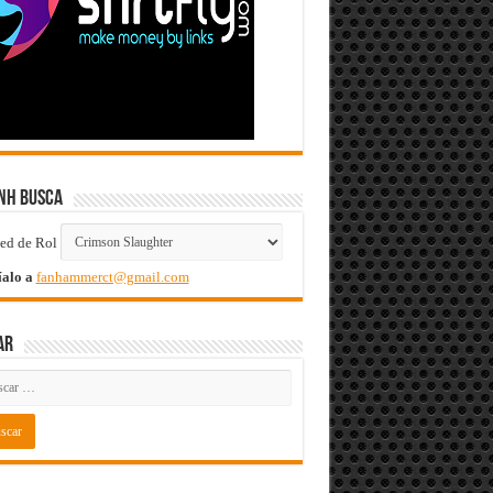
nH Busca
íalo a
fanhammerct@gmail.com
ar